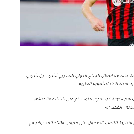
ة بصفقة انتقال الجناح الدولي المغربي أشرف بن شرقي
 الانتقالات الشتوية الجارية.
امج «كورة كل يوم»، الذى يذاع على شاشة «الحياة»:
ريان القطري».
وأضاف: «المفاوضات توقفت في الوقت الحالي، بعد أن اشترط اللاعب الحصول على مليونى و500 ألف دولار في