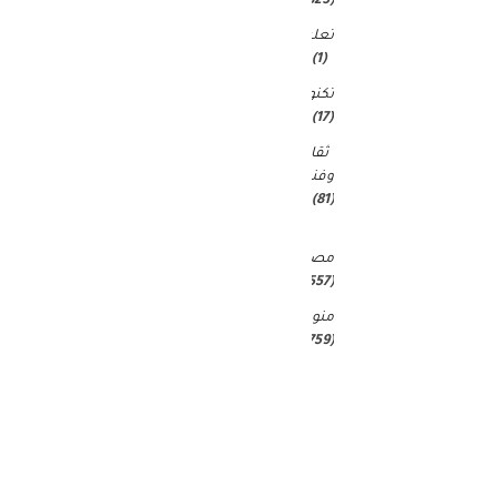
(4٬823)
تعليم
(1)
تكنولوجيا
(17)
ثقافة
وفنون
(81)
غير
مصنف
(25٬557)
منوعات
(4٬759)