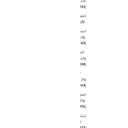
الاخبار
(9٬033)
التعليم
(1)
السياحة
والسفر
(49)
الصحة
والجمال
(15٬308)
المال
والأعمال
(349)
الموضة
والأزياء
(315)
ترشيحات
المحرر