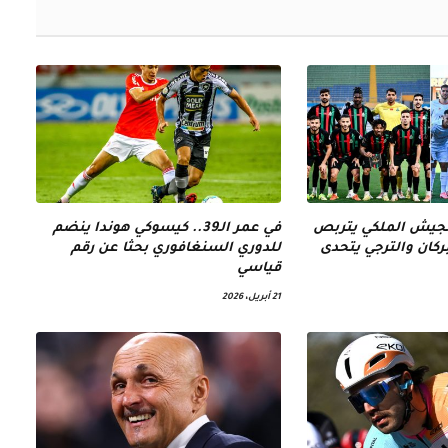
الجيش الملكي يتربص
في عمر الـ39.. كيسوكي هوندا ينضم
كان والترجي يتحدى
للدوري السنغافوري بحثا عن رقم
قياسي
21 أبريل، 2026