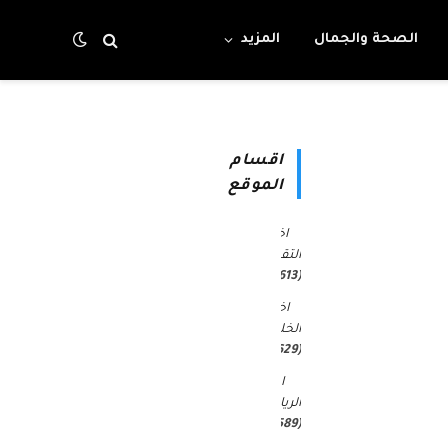
الصحة والجمال
المزيد
اقسام
الموقع
اخبار
التقنية
(4٬613)
اخبار
الخليج
(30٬629)
اخبار
الرياضة
(45٬589)