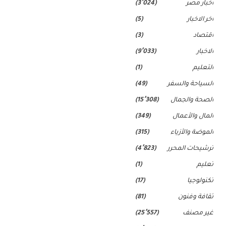
اخبار مصر
(3٬024)
اخر الاخبار
(5)
اقتصاد
(3)
الاخبار
(9٬033)
التعليم
(1)
السياحة والسفر
(49)
الصحة والجمال
(15٬308)
المال والأعمال
(349)
الموضة والأزياء
(315)
ترشيحات المحرر
(4٬823)
تعليم
(1)
تكنولوجيا
(17)
ثقافة وفنون
(81)
غير مصنف
(25٬557)