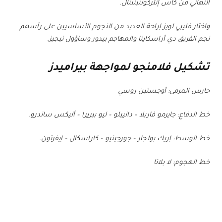
النهائي من كأس إنتركونتيننتال.
واختار فليبي لويز إراحة العديد من النجوم الأساسيين على رأسهم
نجم الفريق دي أراسكايتا والمهاجم بيدور وساؤول نيجيز.
تشكيل فلامنجو لمواجهة بيراميدز
حارس المرمى: أوجستين روسي
خط الدفاع: جايرمو فاريلا – دانييلو – ليو بيريرا – أليكس ساندرو.
خط الوسط: إريك بولجار – جورجينيو – كاراسكال – إيفرتون.
خط الهجوم: لا بلاتا