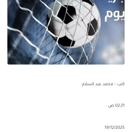
كتب – محمد عبد السلام:
02:21 ص
19/12/2025