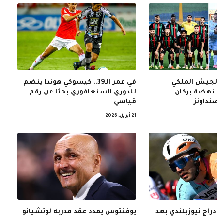
الجيش الملكي
في عمر الـ39.. كيسوكي هوندا ينضم
نهضة بركان
للدوري السنغافوري بحثا عن رقم
نداونز
قياسي
21 أبريل، 2026
 دراج نيوزيلندي بعد
يوفنتوس يمدد عقد مدربه لوتشيانو