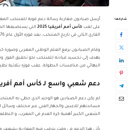
أرسل صيادون مغاربة رسالة دعم قوية للمنتخب المغرب
شاركها
على لقب
كأس أمم أفريقيا 2025
التي يستضيفها الم
القاري الثاني في تاريخ المنتخب، بعد فوزه الأول عام 1976، وذلك من خلال مبادرة رمزية في عرض البحر.
وقام الصيادون برفع العلم الوطني المغربي وصورة كبي
يهدف إلى تجسيد قيادته للمنتخب نحو تحقيق الفوز. وتأ
النهائي من منافسات البطولة، عقب فوزه بثلاثية نظيفة
دعم شعبي واسع لـ كأس أمم أفريق
لم يكن دعم الصيادين هو الوحيد الذي حظي به المنتخب
مساندتهم للاعبين والجهاز الفني عبر مختلف وسائل ا
الشعبي الكبير أهمية كرة القدم في المغرب، و التطلعا
يأتي هذا الدعم في وقت يترقب فيه المغاربة بشغف مواج