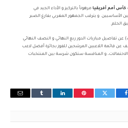
ب
كأس أمم أفريقيا
مرهوناً بالتركيز و الأداء الجيد في
بين الأساسيين. و يترقب الجمهور المغربي بفارغ الصبر
ق الحلم.
ف) عن تفاصيل مباريات الدور ربع النهائي و النصف النهائي
شف عن قائمة اللاعبين المرشحين للفوز بجائزة أفضل لاعب
 الاحتمالات، و المنافسة ستكون شرسة بين المنتخبات
فيسبوك
تويتر
بينتيريست
لينكدإن
Tumblr
البريد
الإلكتروني