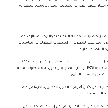
ة اختبار حقيقي لقدرات المنتخب المغربي، ومدى استعداده
تاريخية لإثبات قدراته التنظيمية والترحيبية، بالإضافة
وره. وقد سبق للمغرب أن استضاف البطولة في مناسبات
الرياضية القارية.
بالرغم من تحقيق المنتخب المغربي لإنجازات عالمية، مثل الوصول إلى الدور نصف النهائي من كأس العالم 2022،
إلا أنه لم يتمكن من تكرار الفوز بلقب كأس أمم أفريقيا منذ عام 1976. ويأمل المغاربة أن تكون هذه البطولة بمثابة
ات على الصعيد القاري.
تصارات في كأس أفريقيا للاعبين المحليين، آخرها في عام
لمبادرة على حسابه الرسمي في إنستغرام، معرباً عن