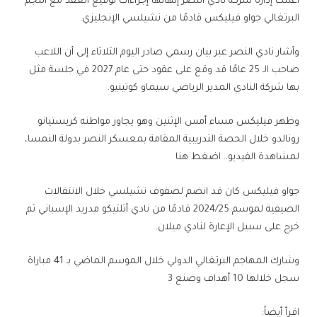
أعلنت إدارة شركة نادي النصر إنهائها إجراءات توقيع العقد مع النجم
البرتغالي جواو فيليكس قادمًا من تشيلسي الإنجليزي.
وأشار نادي النصر عبر بيان رسمي صادر اليوم الثلاثاء إلى أن اللاعب
صاحب الـ 25 عامًا قد وقع على عقود حتى عام 2027 في جلسة مثل
بها شركة النادي المدير الرياضي سيماو كوتينيو.
وظهر فيليكس مساء أمس الإثنين وهو يجاور مواطنه كريستيانو
رونالدو خلال الحصة التدريبية المقامة بمعسكر النصر بدولة النمسا،
لمشاهدة الفيديو.. اضغط هنا
جواو فيليكس كان قد انضم لصفوف تشيلسي خلال الانتقالات
الصيفية لموسم 2024/25 قادمًا من نادي أتلتيكو مدريد الإسباني ثم
خرج على سبيل الإعارة لنادي ميلان.
وشارك المهاجم البرتغالي الدولي خلال الموسم الماضي بـ 41 مباراة
سجل خلالها 10 أهداف وصنع 3
اقرأ أيضاً: