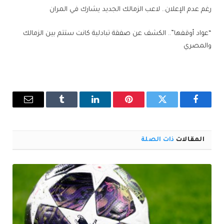
رغم عدم الإعلان.. لاعب الزمالك الجديد يشارك في المران
“عواد أوقفها”.. الكشف عن صفقة تبادلية كانت ستتم بين الزمالك
والمصري
فيسبوك
تويتر
بينتيريست
لينكدإن
Tumblr
البريد
الإلكترو
المقالات
ذات الصلة