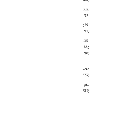
(4٬823)
تعليم
(1)
تكنولوجيا
(17)
ثقافة
وفنون
(81)
غير
مصنف
(25٬557)
منوعات
(4٬759)