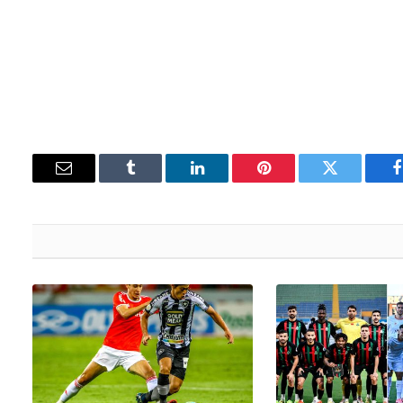
فيسبوك
تويتر
بينتيريست
لينكدإن
Tumblr
البريد
الإلكتروني