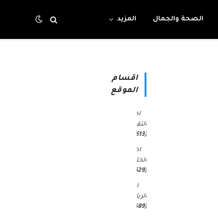
الصحة والجمال
المزيد
اقسام
الموقع
اخبار
التقنية
(4٬613)
اخبار
الخليج
(30٬629)
اخبار
الرياضة
(45٬589)