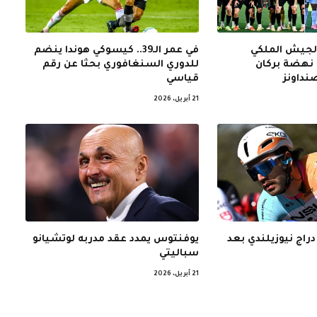
الجيش الملكي
في عمر الـ39.. كيسوكي هوندا ينضم
نهضة بركان
للدوري السنغافوري بحثا عن رقم
نداونز
قياسي
21 أبريل، 2026
 دراج نيوزيلندي بعد
يوفنتوس يمدد عقد مدربه لوتشيانو
سباليتي
21 أبريل، 2026