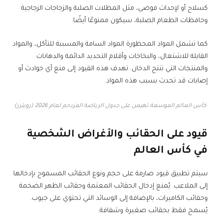
كسلاح أو لإحداث فوضى، مثل المظلات الصلبة والزجاجات الزجاجية
وحافظات الطعام الصلبة، سيكون ممنوعًا أيضًا.
كما تشمل المواد المحظورة المواد السامة والمسببة للتآكل، والمواد
القابلة للاشتعال، والبخاخات وأقلام التحديد الدائمة والدهانات
والمنتجات التي تنتج الدخان. تهدف هذه القيود إلى منع أي حوادث أو
إصابات قد تحدث بسبب هذه المواد.
كأس العالم الموسعة تهيمن على جدول الرياضة المزدحم لعام 2026 (رويترز)
قيود على الحقائب والأغراض الشخصية
في
كأس العالم
سيتم تطبيق قيود صارمة على حجم ونوع الحقائب المسموح بإدخالها
إلى الملاعب. يُمنع إدخال الحقائب المعتمة وحقائب الظهر الضخمة
وحقائب الكاميرات، بالإضافة إلى الوسائد التي تحتوي على جيوب.
يُسمح فقط بحقائب صغيرة وشفافة.