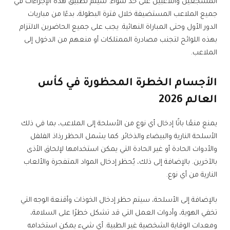
المشجعين واللاعبين على حد سواء. سيتم تطبيق هذه الإجراءات في
جميع الملاعب المستضيفة خلال فترة البطولة، بدءًا من مباريات
الدور الأول وحتى المباراة النهائية. يجب على جميع الحاضرين الالتزام
بهذه اللوائح لتجنب مصادرة الممتلكات أو منعهم من الدخول إلى
الملاعب.
الأجسام الخطرة المحظورة في
كأس
العالم 2026
يمنع منعًا باتًا إدخال أي نوع من الأسلحة إلى الملاعب، بما في ذلك
الأسلحة النارية والبيضاء والذخائر. كما يشمل الحظر رذاذ الفلفل
والأدوات الحادة أو غير الحادة التي يمكن استخدامها لإلحاق الأذى
بالآخرين. بالإضافة إلى ذلك، يُحظر إدخال المواد المتفجرة والألعاب
النارية من أي نوع.
بالإضافة إلى الأسلحة، سيتم حظر إدخال الخوذات وأقنعة الوجه التي
تخفي الهوية، وأدوات العمل التي قد تشكل خطرًا على السلامة،
ومعدات الوقاية الشخصية غير الطبية. أي شيء يمكن استخدامه