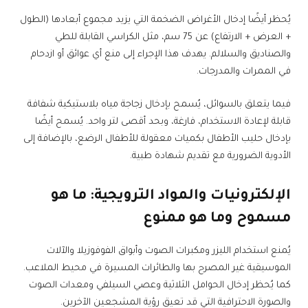
يُحظر أيضًا إدخال الأغراض الضخمة التي يزيد مجموع أبعادها (الطول
+ العرض + الارتفاع) عن 75 سم، مثل الكراسي القابلة للطي
والصناديق والسلالم. يهدف هذا الإجراء إلى منع أي عوائق أو ازدحام
في الممرات والمدرجات.
فيما يتعلق بالسوائل، يُسمح بإدخال زجاجة مياه بلاستيكية شفافة
قابلة لإعادة الاستخدام، فارغة، وبحد أقصى لتر واحد. يُسمح أيضًا
بإدخال حليب الأطفال بكميات معقولة للأطفال الرضع، بالإضافة إلى
الأدوية الضرورية مع تقديم شهادة طبية.
الإلكترونيات والمواد الترويجية: ما هو
مسموح وما هو ممنوع
يُمنع استخدام الليزر ومكبرات الصوت وأبواق الفوفوزيلا والآلات
الموسيقية غير المصرح بها والطائرات المسيرة في محيط الملاعب.
كما يُحظر إدخال الحوامل الثلاثية وعصي السيلفي ومعدات الصوت
والصورة الاحترافية التي قد تعيق رؤية المشجعين الآخرين.