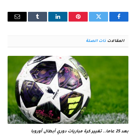
فيسبوك
تويتر
بينتيريست
لينكدإن
Tumblr
البريد
الإلكترو
المقالات
ذات الصلة
بعد 25 عاما.. تغيير كرة مباريات دوري أبطال أوروبا