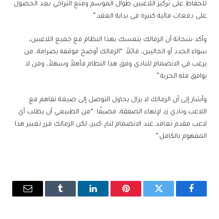
للحفاظ على تركيز اللاعبين طوال الموسم ومنع التراخي بعد الحصول
على دفعات مالية كبيرة في بداية العقد.”
وأكد شحاتة أن الزمالك يتمسك بهذا النظام مع جميع اللاعبين،
سواء الجدد أو الحاليين، قائلاً: “الزمالك أوضح موقفه بصرامة، من
يرغب في الانضمام للنادي وفق هذا النظام فأهلاً وسهلاً، ومن لا
يوافق فله الحرية.”
وأشار إلى أن الزمالك لا يزال يحاول التوصل إلى صيغة تفاهم مع
اللاعب ونادي زد لإنهاء الصفقة، مضيفًا: “من الطبيعي أن يطلب أي
لاعب مقدم تعاقد عند الانضمام لنادٍ كبير، لكن الزمالك قرر تغيير هذا
المفهوم بالكامل.”
فيسبوك
تويتر
بينتيريست
لينكدإن
Tumblr
البريد
الإلكترو