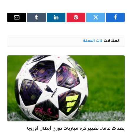
فيسبوك
تويتر
بينتيريست
لينكدإن
Tumblr
البريد
الإلكترو
المقالات
ذات الصلة
بعد 25 عاما.. تغيير كرة مباريات دوري أبطال أوروبا