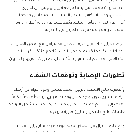
قد يحرم إصابة
مبابي
جماهير ريال مدريد من مشاهدة نجمها في
عدة مباريات مهمة، من بينها مواجهة ريال بيتيس في الدوري
الإسباني، ومباريات كأس السوبر الإسباني، بالإضافة إلى مواجهات
أخرى في الدوري وكأس الملك. ويُعد غيابه عن دوري أبطال أوروبا
بمثابة ضربة قوية لطموحات الفريق في البطولة.
بالإضافة إلى ذلك، فإن فترة التعافي قد تتزامن مع بعض المباريات
الودية الدولية، مما قد يمنعه من المشاركة مع منتخب فرنسا في
تلك الفترة. هذا الغياب سيؤثر بالتأكيد على معنويات الفريق واللاعبين.
تطورات الإصابة وتوقعات الشفاء
وأظهرت نتائج الأشعة بالرنين المغناطيسي وجود التواء في أربطة
الركبة اليسرى، دون وجود كسر. وقد بدأ
مبابي
برنامجاً علاجياً مكثفاً
يهدف إلى تسريع عملية الشفاء وتقليل فترة الغياب. يشمل البرنامج
جلسات علاج طبيعي وتمارين تقوية تدريجية.
ومع ذلك، لا يزال من المبكر تحديد موعد عودة مبابي إلى الملاعب