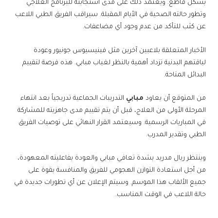
بشكل قاطع. ويعتمد ذلك على مدى استجابته للبرنامج العلاجي
وتطور حالته الصحية في الأيام المقبلة. سيراقب الفريق الطبي اللاعب
عن كثب للتأكد من عدم وجود أي مضاعفات.
الأخبار المتعلقة بلاعبين آخرين مثل فينيسيوس جونيور وعودة
لياقتهم البدنية تزداد أهمية بالنظر لغياب مبابي. هذه فرصة لتقييم
البدائل المتاحة.
من المتوقع أن يعاود
مبابي
التدريبات الجماعية تدريجياً بعد انتهاء
المرحلة الأولى من العلاج، قبل أن يتم تقييم مدى جاهزيته للمشاركة
في المباريات الرسمية. وسيعتمد القرار النهائي على توصيات الفريق
الطبي وتقدير المدرب.
وينتظر ريال مدريد بشدة تعافي مبابي والعودة بفاعليته المعهودة،
من أجل استعادة التوازن الهجومي للفريق والمنافسة بقوة على
جميع الألقاب هذا الموسم. وسيتم الإعلان عن أي تطورات جديدة في
حالة اللاعب في الوقت المناسب.