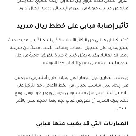
الفريق الملكي لمدة تتراوح بين ثلاثة إلى أربعة أسابيع، مما يعني
غيابه عن مباريات حيوية في الدوري الإسباني ودوري أبطال أوروبا.
تأثير إصابة مبابي على خطط ريال مدريد
يُعتبر كيليان
مبابي
من الركائز الأساسية في تشكيلة ريال مدريد، حيث
يتميز بقدرته على تسجيل الأهداف وصناعة اللعب، فضلاً عن سرعته
ومهاراته العالية. وغيابه يمثل خسارة كبيرة للفريق، خاصةً في ظل
سعيه للمنافسة على جميع الألقاب هذا الموسم.
وبحسب التقارير، فإن الجهاز الفني بقيادة كارلو أنشيلوتي سيعمل
على إيجاد بديل مناسب لمبابي في الخط الأمامي، مع التركيز على
اللاعبين المتوفرين مثل فينيسيوس جونيور ورودريغو غوس. ومع
ذلك، يدرك المدرب أن تعويض غياب نجم بهذا الحجم ليس بالأمر
السهل.
المباريات التي قد يغيب عنها مبابي