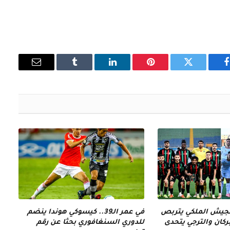
فيسبوك
تويتر
بينتيريست
لينكدإن
Tumblr
البريد
الإلكتروني
الجيش الملكي يتربص
في عمر الـ39.. كيسوكي هوندا ينضم
كان والترجي يتحدى
للدوري السنغافوري بحثا عن رقم