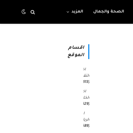
الصحة والجمال
المزيد
اقسام
الموقع
اخبار
التقنية
(4٬613)
اخبار
الخليج
(30٬629)
اخبار
الرياضة
(45٬589)