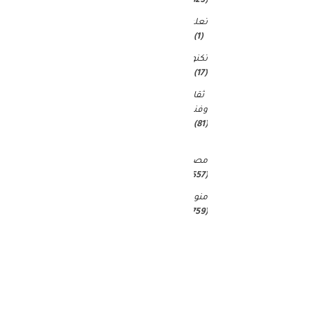
(4٬823)
تعليم
(1)
تكنولوجيا
(17)
ثقافة
وفنون
(81)
غير
مصنف
(25٬557)
منوعات
(4٬759)