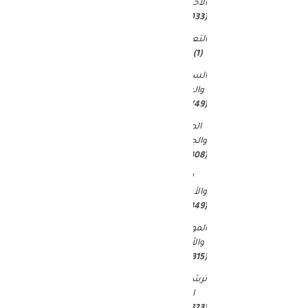
الاخبار
(9٬033)
التعليم
(1)
السياحة
والسفر
(49)
الصحة
والجمال
(15٬308)
المال
والأعمال
(349)
الموضة
والأزياء
(315)
ترشيحات
المحرر