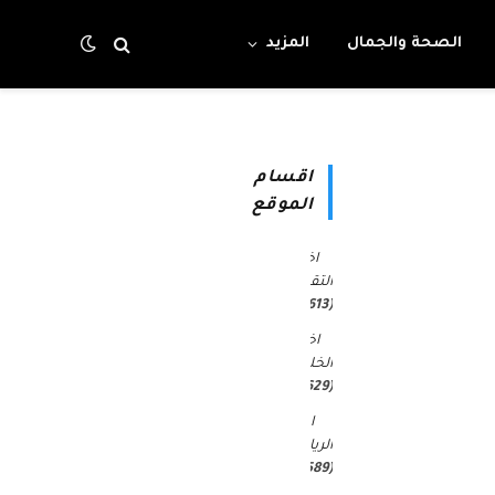
الصحة والجمال
المزيد
اقسام
الموقع
اخبار
التقنية
(4٬613)
اخبار
الخليج
(30٬629)
اخبار
الرياضة
(45٬589)