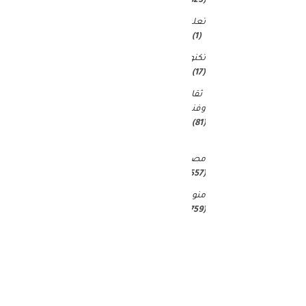
(4٬823)
تعليم
(1)
تكنولوجيا
(17)
ثقافة
وفنون
(81)
غير
مصنف
(25٬557)
منوعات
(4٬759)