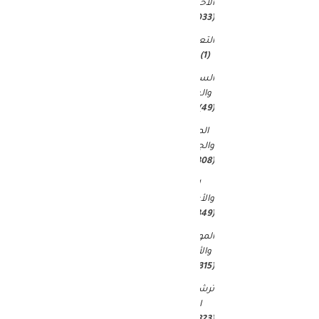
الاخبار
(9٬033)
التعليم
(1)
السياحة
والسفر
(49)
الصحة
والجمال
(15٬308)
المال
والأعمال
(349)
الموضة
والأزياء
(315)
ترشيحات
المحرر