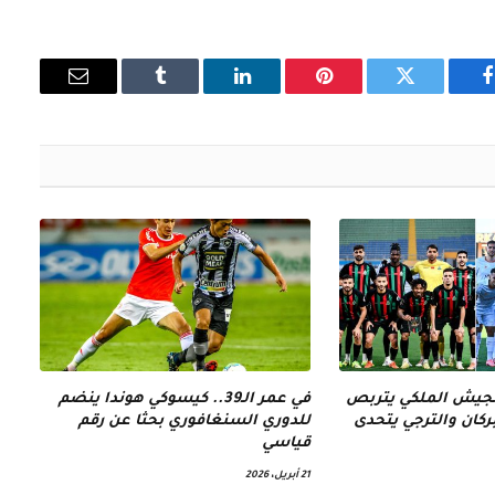
فيسبوك
تويتر
بينتيريست
لينكدإن
Tumblr
البريد
الإلكتروني
الجيش الملكي يتربص
في عمر الـ39.. كيسوكي هوندا ينضم
كان والترجي يتحدى
للدوري السنغافوري بحثا عن رقم
قياسي
21 أبريل، 2026