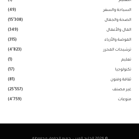
التعليم
(1)
السياحة والسفر
(49)
الصحة والجمال
(15٬308)
المال والأعمال
(349)
الموضة والأزياء
(315)
ترشيحات المحرر
(4٬823)
تعليم
(1)
تكنولوجيا
(17)
ثقافة وفنون
(81)
غير مصنف
(25٬557)
منوعات
(4٬759)
© 2026 الخليج العربي. جميع الحقوق محفوظة.