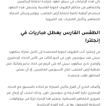
تأتي هذه الإجراءات في سياق جهود متزايدة لحماية الرياضيين
والجماهير من مخاطر الظروف الجوية القاسية. وتشمل هذه الجهود
استخدام أغطية خاصة لحماية أرض الملعب، وتوفير وسائل التدفئة
للجماهير، وتأجيل المباريات عند الضرورة.
الطقس القارس يعطل مباريات في
إنجلترا
في إنجلترا، أدت الظروف الجوية المتجمدة إلى تأجيل مباراة سالفورد
سيتي ضد سويندون تاون في الدور الثالث من كأس الاتحاد الإنجليزي.
وأوضح نادي سالفورد سيتي أنه على الرغم من اتخاذ تدابير وقائية، مثل
تغطية أرض الملعب خلال الأسبوعين الماضيين، إلا أن بعض
المناطق ظلت متجمدة.
وأضاف النادي أن القرار بتأجيل المباراة تم اتخاذه بالتنسيق مع الاتحاد
الإنجليزي لكرة القدم ونادي سويندون تاون، وذلك لتجنب أي إزعاج غير
ضروري للجماهير المسافرة. ويعتبر هذا الإجراء جزءًا من بروتوكولات
السلامة المعمول بها في كرة القدم الإنجليزية.