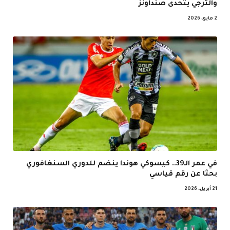
والترجي يتحدى صنداونز
2 مايو، 2026
في عمر الـ39.. كيسوكي هوندا ينضم للدوري السنغافوري
بحثا عن رقم قياسي
21 أبريل، 2026