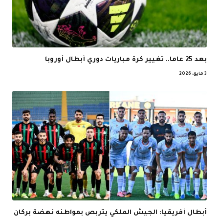
بعد 25 عاما.. تغيير كرة مباريات دوري أبطال أوروبا
3 مايو، 2026
أبطال أفريقيا: الجيش الملكي يتربص بمواطنه نهضة بركان