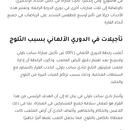
في هامبورغ. وفي إنجلترا، تأثرت مباراة في كأس الاتحاد الإنجليزي،
بالإضافة إلى ثلاث مباريات أخرى في دوري الدرجة الرابعة. وتعتبر هذه
الأحداث جزءًا من تأثير أوسع للطقس الشديد على الرياضات في جميع
أنحاء القارة.
تأجيلات في الدوري الألماني بسبب الثلوج
أعلنت رابطة الدوري الألماني (DFL) عن تأجيل مباراة سانت باولي
ولايبزيغ بعد تقييم دقيق لأرض الملعب. وذكرت الرابطة أن إدارة
ملعب ميلرنتور، التابع لنادي سانت باولي، اتخذت القرار بالتشاور مع
السلطات المحلية، وذلك بسبب تراكم كميات كبيرة من الثلوج
والجليد.
وأشار نادي سانت باولي في بيان له إلى أن الهدف الرئيسي من هذا
القرار هو ضمان سلامة جميع المشاركين في المباراة، بما في ذلك
اللاعبين والحكام والجماهير. وأضاف النادي أن أرض الملعب كانت
مغطاة بالكامل بالثلوج، مما يجعل اللعب عليها أمرًا خطيرًا.