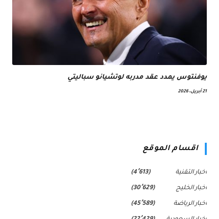
يوفنتوس يمدد عقد مدربه لوتشيانو سباليتي
21 أبريل، 2026
اقسام الموقع
اخبار التقنية
(4٬613)
اخبار الخليج
(30٬629)
اخبار الرياضة
(45٬589)