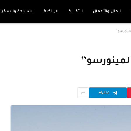
المال والأعمال
التقنية
الرياضة
السياحة والسفر
مينورسو”
لمينورسو”
تيلقرام