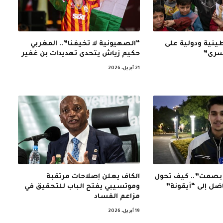
نية ودولية على
“الصهيونية لا تخيفنا”.. المغربي
أسرى”
حكيم زياش يتحدى تهديدات بن غفير
21 أبريل، 2026
ر بصمت”.. كيف تحول
الكاف يعلن إصلاحات مرتقبة
ضل إلى “أيقونة”
وموتسيبي يفتح الباب للتحقيق في
مزاعم الفساد
19 أبريل، 2026