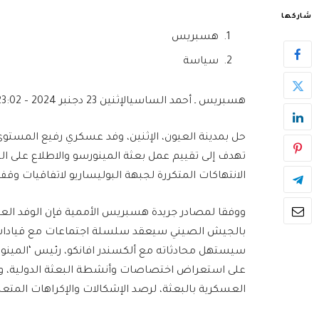
شاركها
هسبريس
سياسة
هسبريس ـ أحمد الساسي
الإثنين 23 دجنبر 2024 – 23:02
حل بمدينة العيون، الإثنين، وفد عسكري رفيع المست
تهدف إلى تقييم عمل بعثة المينورسو والاطلاع على الت
الانتهاكات المتكررة لجبهة البوليساريو لاتفاقيات وقف 
ووفقا لمصادر جريدة هسبريس الأممية فإن الوفد ا
بالجيش الصيني سيعقد سلسلة اجتماعات مع قيادات ال
سيستهل محادثاته مع ألكسندر افانكو، رئيس ‘المينورس
على استعراض اختصاصات وأنشطة البعثة الدولية، ومبا
العسكرية بالبعثة، لرصد الإشكالات والإكراهات المتع