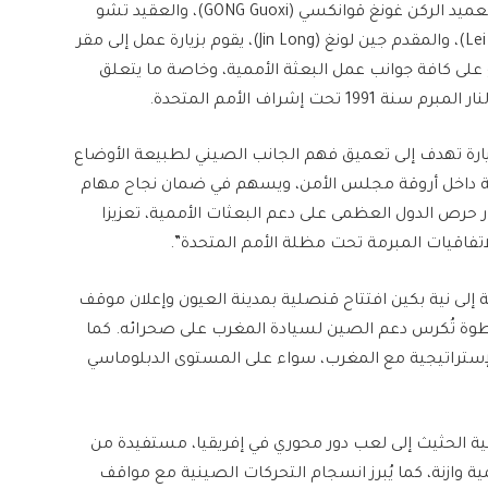
وكشفت المصادر ذاتها أن الوفد الصيني المكون من العميد الركن غونغ قوانكسي (GONG Guoxi)، والعقيد تشو
شوان (Zhou Xuand)، والعقيد لي شياويونغ (Lei Xiaoyong)، والمقدم جين لونغ (Jin Long)، يقوم بزيارة عمل إلى مقر
 على كافة جوانب عمل البعثة الأممية، وخاصة ما يتعلق
 إشراف الأمم المتحدة.
رة تهدف إلى تعميق فهم الجانب الصيني لطبيعة الأوضاع
سة داخل أروقة مجلس الأمن، ويسهم في ضمان نجاح مهام
ار حرص الدول العظمى على دعم البعثات الأممية، تعزيزا
الاتفاقيات المبرمة تحت مظلة الأمم المتحدة”.
لية إلى نية بكين افتتاح قنصلية بمدينة العيون وإعلان موقف
طوة تُكرس دعم الصين لسيادة المغرب على صحرائه. كما
الإستراتيجية مع المغرب، سواء على المستوى الدبلوماسي
 الحثيث إلى لعب دور محوري في إفريقيا، مستفيدة من
وازنة، كما يُبرز انسجام التحركات الصينية مع مواقف