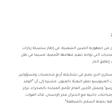
وى من جمهورية الصين الشعبية، في إطار سلسلة زيارات
حديات التي تواجه تنفيذ مهامها الأممية، لاسيما في ظل
إطلاق النار.
لعسكري الذي يضم في تشكيلته أربع شخصيات ومسؤولين
مينورسو بمقر البعثة بالعيون، مشيرة إلى أن “الوفد
و’ وممثل الأمين العام للأمم المتحدة بالصحراء، تركز
حثات جانبية مع الجنرال فخر الإحسان، قائد القوات
لقة بحفظ السلام بالمنطقة”.