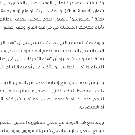
بعثة “المينورسو” بالعيون تدوم ليومين بهدف الاطلاع
بأداء مهامها المتمثلة في مراقبة اتفاق وقف إطلاق النار المبرم سنة 1991 تحت
وأوضحت المصادر التي تحدثت لهسبريس أن “هذه الزيا
الميدانية في المنطقة، بما يدعم اتخاذ مواقف مدرو
بعثة المينورسو”، مبرزة أن “هذه التحركات تأتي في إط
للسلم والأمن الدوليين، والتأكيد على أهمية الالتزام ب
وتتزامن هذه الزيارة مع إشارة العديد من التقارير الدو
داعم لمخطط الحكم الذاتي بالصحراء المغربية؛ في خ
تترجم هذه الدينامية توجه الصين نحو تعزيز شراكتها 
أو الاقتصادي.
ويتقاطع هذا التوجه مع سعي جمهورية الصين الشعبية
موقع المغرب الإستراتيجي كشريك موثوق وقوة إقليمية 