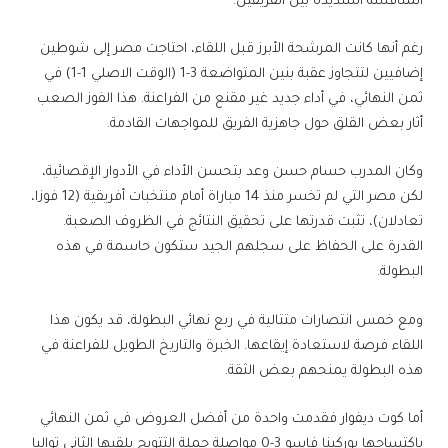
المنافسة الشديدة بين الفريقين.
رغم أنها كانت المرشحة الأبرز قبل اللقاء، احتاجت مصر إلى شوطين
إضافيين لتتجاوز عقبة بنين المتواضعة 3-1 (الوقت الاصلي 1-1) في
ثمن النهائي، في أداء جديد غير مقنع من الفراعنة. هذا الفوز الصعب
أثار بعض القلق حول جاهزية الفريق للمواجهات القادمة.
وكان المدرب حسام حسن وعد بتحسن الأداء في الأدوار الإقصائية،
لكن مصر التي لم تخسر منذ 14 مباراة أمام منتخبات أفريقية (12 فوزا،
تعادلان)، تثبت قدرتها على تحقيق النتائج في الظروف الصعبة.
القدرة على الحفاظ على سجلهم الجيد ستكون حاسمة في هذه
البطولة.
ومع خمس انتصارات متتالية في ربع نهائي البطولة، قد يكون هذا
اللقاء فرصة لاستعادة إيقاعها. الخبرة والتاريخ الطويل للفراعنة في
هذه البطولة يمنحهم بعض الثقة.
أما كوت ديفوار فقدمت واحدة من أفضل العروض في ثمن النهائي
باكتساحها بوركينا فاسو 3-0 مواصلة حملة التتويج بلقبها الثاني تواليا