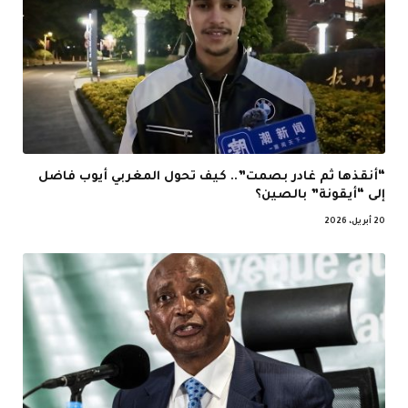
“أنقذها ثم غادر بصمت”.. كيف تحول المغربي أيوب فاضل
إلى “أيقونة” بالصين؟
20 أبريل، 2026