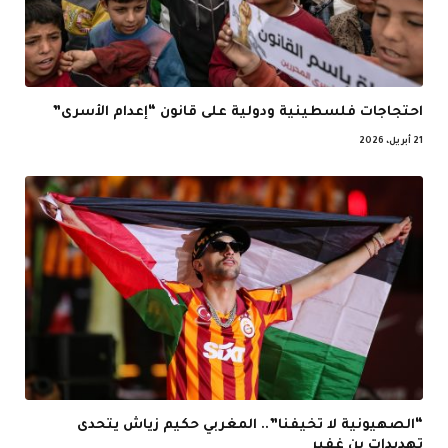
احتجاجات فلسطينية ودولية على قانون “إعدام الأسرى”
21 أبريل، 2026
“الصهيونية لا تخيفنا”.. المغربي حكيم زياش يتحدى
تهديدات بن غفير