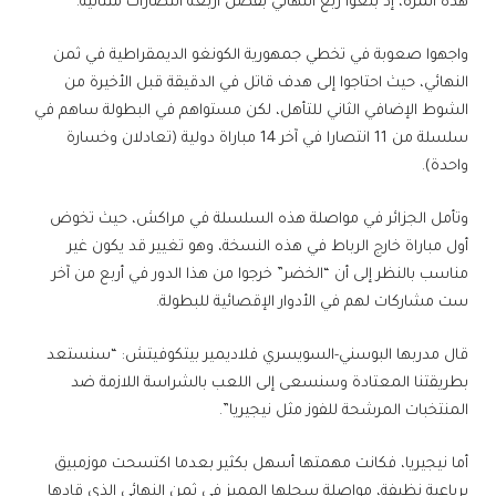
هذه المرة، إذ بلغوا ربع النهائي بفضل أربعة انتصارات متتالية.
واجهوا صعوبة في تخطي جمهورية الكونغو الديمقراطية في ثمن
النهائي، حيث احتاجوا إلى هدف قاتل في الدقيقة قبل الأخيرة من
الشوط الإضافي الثاني للتأهل، لكن مستواهم في البطولة ساهم في
سلسلة من 11 انتصارا في آخر 14 مباراة دولية (تعادلان وخسارة
واحدة).
وتأمل الجزائر في مواصلة هذه السلسلة في مراكش، حيث تخوض
أول مباراة خارج الرباط في هذه النسخة، وهو تغيير قد يكون غير
مناسب بالنظر إلى أن “الخضر” خرجوا من هذا الدور في أربع من آخر
ست مشاركات لهم في الأدوار الإقصائية للبطولة.
قال مدربها البوسني-السويسري فلاديمير بيتكوفيتش: “سنستعد
بطريقتنا المعتادة وسنسعى إلى اللعب بالشراسة اللازمة ضد
المنتخبات المرشحة للفوز مثل نيجيريا”.
أما نيجيريا، فكانت مهمتها أسهل بكثير بعدما اكتسحت موزمبيق
برباعية نظيفة، مواصلة سجلها المميز في ثمن النهائي الذي قادها