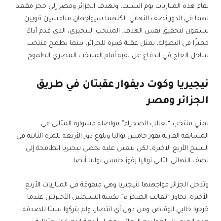
تقام هذه المباريات يوم السبت، وتهدف الجزائر ومصر إلى حجز مقعد
لهما في الدور نصف النهائي، لكنهما سيواجهان منافسين قويين
يسعون لتحقيق نفس الهدف. المنتخب النيجيري، الذي قدم أداءً
مميزًا في البطولة، يمثل عقبة كبيرة للجزائر، بينما يطمح منتخب
ساحل العاج في الدفاع عن لقبه أمام المنتخب المصري الطموح.
نيجيريا وكوت ديفوار عقبتان في طريق
الجزائر ومصر
يمني منتخب “ثعالب الصحراء” مواصلة مشواره المثالي في
المسابقة القارية بفوز خامس تواليا وبلوغ دور الأربعة للمرة الثانية في
النسخ الأربع الاخيرة، لكن يتعين عليه تخطي نيجيريا الطامحة إلى
نصف النهائي الثاني تواليا بفوز خامس تواليا أيضا.
وتدخل الجزائر مواجهتها لنيجيريا وهي متفوقة في المباريات الأربع
الأخيرة. تجاوز “ثعالب الصحراء” نكسة النسختين الأخيرتين عندما
خرجوا خاليي الوفاض ومن دون أي انتصار، ولم يتركوا شيئا للصدفة