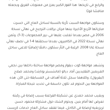
والرابع في تاريخها. هذا الفوز الكبير يعزز من معنويات الفريق ويجعله
منافسًا قويًا.
وستكون مواجهة السبت ثأرية بالنسبة لساحل العاج التي خسرت
مبارياتها الأربع الأخيرة بينها مرتان بركلات الترجيح في نهائي نسخة
2006 في مصر بعدما تغلبت عليها في دور المجموعات (3-1)، وثمن
نهائي نسخة 2022 في الكاميرون بعدما سحقتها 4-1 في نصف نهائي
نسخة غانا 2008. الرغبة في الثأر ستكون دافعًا إضافيًا للاعبي ساحل
العاج.
وتشهد مواجهة كوت ديفوار ومصر مواجهة ساخنة داخلها بين نجمي
الغريمين التقليديين أماد ديالو (مانشستر يونايتد) ومحمد صلاح
(ليفربول)، وكلاهما سجل ثلاثة أهداف في المسابقة حتى الآن. هذه
المواجهة بين النجوم قد تكون حاسمة في تحديد نتيجة المباراة.
ويغيب محمد حمدي عن تشكيلة الفراعنة بسبب إصابة في ركبته
تعرض لها أمام بنين، ويحوم الشك حول مشاركة محمود حسن
تريزيغيه لإصابة في الكاحل، فيما تفتقد ساحل العاج خدمات كريست