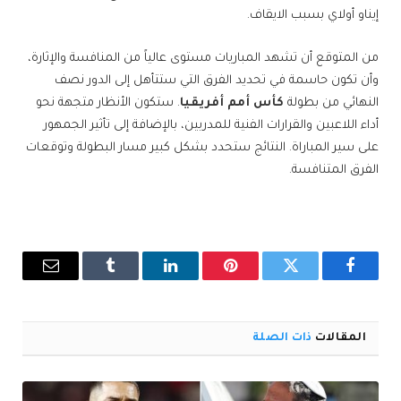
إيناو أولاي بسبب الايقاف.
من المتوقع أن تشهد المباريات مستوى عالياً من المنافسة والإثارة،
وأن تكون حاسمة في تحديد الفرق التي ستتأهل إلى الدور نصف
النهائي من بطولة
كأس أمم أفريقيا
. ستكون الأنظار متجهة نحو
أداء اللاعبين والقرارات الفنية للمدربين، بالإضافة إلى تأثير الجمهور
على سير المباراة. النتائج ستحدد بشكل كبير مسار البطولة وتوقعات
الفرق المتنافسة.
فيسبوك
تويتر
بينتيريست
لينكدإن
Tumblr
البريد
الإلكترو
المقالات
ذات الصلة