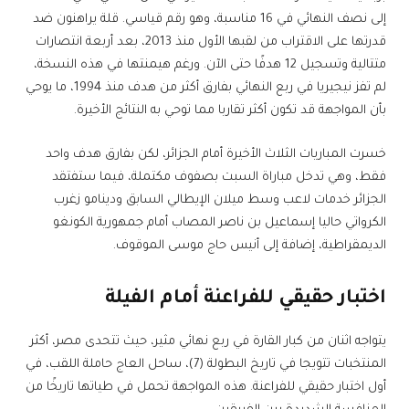
إلى نصف النهائي في 16 مناسبة، وهو رقم قياسي. قلة يراهنون ضد
قدرتها على الاقتراب من لقبها الأول منذ 2013، بعد أربعة انتصارات
متتالية وتسجيل 12 هدفًا حتى الآن. ورغم هيمنتها في هذه النسخة،
لم تفز نيجيريا في ربع النهائي بفارق أكثر من هدف منذ 1994، ما يوحي
بأن المواجهة قد تكون أكثر تقاربا مما توحي به النتائج الأخيرة.
خسرت المباريات الثلاث الأخيرة أمام الجزائر، لكن بفارق هدف واحد
فقط، وهي تدخل مباراة السبت بصفوف مكتملة، فيما ستفتقد
الجزائر خدمات لاعب وسط ميلان الإيطالي السابق ودينامو زغرب
الكرواتي حاليا إسماعيل بن ناصر المصاب أمام جمهورية الكونغو
الديمقراطية، إضافة إلى أنيس حاج موسى الموقوف.
اختبار حقيقي للفراعنة أمام الفيلة
يتواجه اثنان من كبار القارة في ربع نهائي مثير، حيث تتحدى مصر، أكثر
المنتخبات تتويجا في تاريخ البطولة (7)، ساحل العاج حاملة اللقب، في
أول اختبار حقيقي للفراعنة. هذه المواجهة تحمل في طياتها تاريخًا من