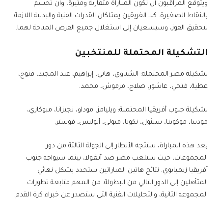
ويتوقع المراقبون أن تكون المباراة متقاربة ومثيرة، وأن تحسم
بالنقاط الصغيرة. كلا الفريقين يمتلكان القدرات الفنية والبدنية اللازمة
لتحقيق الفوز، وسيسعيان إلى استغلال جميع الفرص المتاحة لهما.
التشكيلة المحتملة للمنتخبين
تشكيلة مصر المحتملة: الشناوي، هاني، إبراهيم، عبد المجيد، فتوح،
عطية، فتحي، عاشور، صلاح، مرموش، محمد.
تشكيلة جنوب أفريقيا المحتملة: ويليامز، موداو، نجيزانا، مبوكازي،
موديبا، موكوينا، سيثول، نكوتا، مبولي، أبوليس، فوستر.
بعد هذه المباراة، ستتجه الأنظار إلى الجولة الثالثة من دور
المجموعات، حيث ستلعب مصر ضد أنغولا، بينما سيواجه جنوب
أفريقيا زيمبابوي. نتائج هاتين المباراتين ستحدد بشكل نهائي
المتأهلين إلى الدور التالي من البطولة. من المهم متابعة تطورات
المجموعة الثانية، والتحليلات الفنية التي ستصدر عن خبراء كرة القدم.