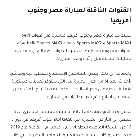
القنوات الناقلة لمباراة مصر وجنوب
أفريقيا
سيتم بث مباراة مصر وجنوب أفريقيا مباشرة على قنوات beIN
Sports MAX1 و beIN Sports MAX2 و beIN Sports MAX3. هذه
القنوات معروفة بتغطيتها المميزة لبطولات كرة القدم، وتقديمها
لتحليلات شاملة قبل وأثناء وبعد المباريات.
بالإضافة إلى ذلك، يمكن للمتابعين الاستمتاع بتغطية حية ومباشرة
لأحداث المباراة من خلال الجزيرة نت، التي ستوفر تحديثات مستمرة
وتعليقات حية على مجريات اللعب. هذه التغطية تتيح للمشاهدين
البقاء على اطلاع دائم بآخر التطورات في المباراة.
تحمل هذه المواجهة طابعًا خاصًا بالنسبة للمنتخب المصري، حيث
يسعى إلى الثأر من الخسارة التي تلقاها أمام جنوب أفريقيا في دور الـ
16 من النسخة الماضية للبطولة، والتي أقيمت في القاهرة عام 2019.
هذه الخسارة كانت بمثابة صدمة كبيرة للجماهير المصرية، التي كانت