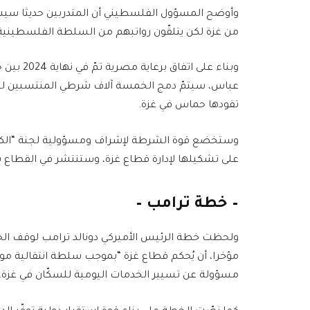
وأوضح المسؤول الفلسطيني أن المتدربين حديثا سي
من غزة لكن يتلقّون رواتبهم من السلطة الفلسطينية ال
وبناء على
عباس، سيتمّ دمج الخمسة آلاف شرطي المنتسبين ل
تقودها حماس في غزة.
وستخضع قوة الشرطة لإشراف ومسؤولية لجنة “الكفا
على تشكيلها لإدارة قطاع غزة، وستنتشر في القطاع بع
– خطة ترامب –
ولحظت خطة الرئيس الأميركي دونالد ترامب لوقف الح
مؤخرا، أن يُحكم قطاع غزة “بموجب سلطة انتقالية م
مسؤولة عن تسيير الخدمات اليومية للسكّان في غزة، 