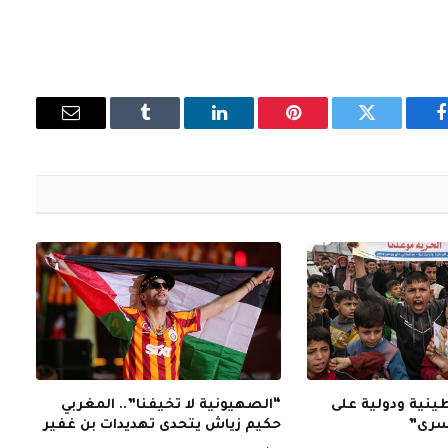
فيسبوك
تويتر
بينتيريست
لينكدإن
Tumblr
البريد
الإلكتروني
نية ودولية على
“الصهيونية لا تخيفنا”.. المغربي
أسرى”
حكيم زياش يتحدى تهديدات بن غفير