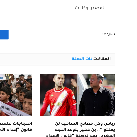
المصدر: وكالات
شاركها.
المقالات
ذات الصلة
زياش وكل معادي السامية لن
احتجاجات فلسطي
يفلتوا”.. بن غفير يتوعد النجم
قانون “إعدام ال
المغربي بعد تدوينة “قانون الإعدام