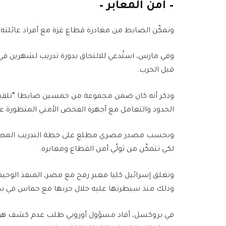
– أمن المعابر –
وتمكّن الضابط من مغادرة قطاع غزة مع أفراد عائلته 
وفي مارس، استُدعي للالتحاق بدورة تدريب لشهرين في 
قبل الحرب.
وذكر أنه كان ضمن مجموعة من خمسين ضابطا “تلقينا ت
الحدود والتعامل مع أجهزة الفحص الأمني المتطورة على
وبحسب مصدر مصري مطلع على خطة التدريب المصرية
لكي تتمكّن من تولّي أمن القطاع ومعابره.
وتغلق إسرائيل كليا معبر رفح مع مصر، المنفذ الوحيد
وذلك منذ سيطرتها عليه خلال حربها مع حماس في بداية ما
في بروكسل، أفاد مسؤول أوروبي طلب عدم كشف هويته، أ