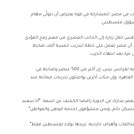
ات في مصر، للمشاركة في قوة يفترض أن تتولّى مهام
مسؤول فلسطيني.
طس خلال زيارة إلى الجانب المصري من معبر رفح المؤدي
 أن مصر تعمل على خطة لتدريب خمسة آلاف ضابط
زة بعد انتهاء الحرب.
وقال المسؤول الفلسطيني الذي اشترط عدم ذكر اسمه لفرانس برس، إن أكثر من 500 عنصر وضابط في
لقاهرة، وإن مئات آخرين يواصلون تدريبات مماثلة منذ
ر شارك في الدورة رافضا الكشف عن اسمه، “أنا سعيد
ن بشكل دائم، ونحن متشوّقون لخدمة الوطن والمواطن”.
لتحالفات وأهداف خارجية. نريدها بولاء لفلسطين فقط”.