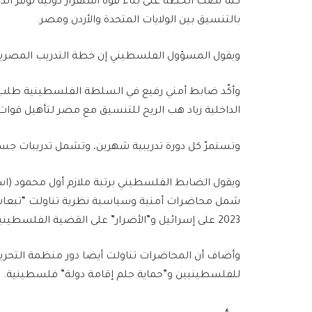
كما نصّت الخطة على بناء قوة استقرار دولية توفّر 
بالتنسيق بين الولايات المتحدة والأردن ومصر.
ويقول المسؤول الفلسطيني إن خطة التدريب المصرية
وأكّد ضابط أمني رفيع في السلطة الفلسطينية طلب 
الداخلية زياد هب الريح للتنسيق مع مصر لتأهيل قوات
وتستمرّ كل دورة تدريبية شهرين، وتشمل تدريبات جس
ويقول الضابط الفلسطيني برتبة ملازم أول محمود (اسم
شمل محاضرات أمنية وسياسية نظرية تناولت “تبعات”
2023 على إسرائيل و”الأضرار” على القضية الفلسطينية.
وأضاف أن المحاضرات تناولت أيضا دور منظمة التحرير
للفلسطينيين و”حماية حلم إقامة دولة” فلسطينية.