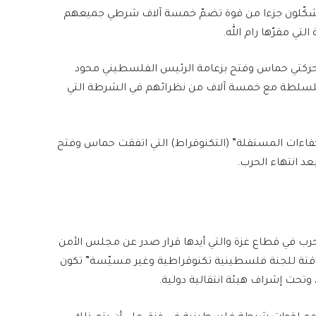
شكّلون جزءا من قوة تضمّ خمسة آلاف شرطي جميعهم
تي مقرّها رام الله.
 اتفاق برعاية مصرية تمّ في نهاية 2024 بين حركتي حماس وفتح بزعامة الرئيس الفلسطيني محود
لسلطة مع خمسة آلاف من نظرائهم في الشرطة التي
ءات المستقلة” (التكنوقراط) التي اتفقت حماس وفتح
د انتهاء الحرب.
رب في قطاع غزة والتي أيدها قرار صدر عن مجلس الأمن
وقتة للجنة فلسطينية تكنوقراطية وغير مسيّسة” تكون
وتحت إشراف هيئة انتقالية دولية.