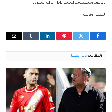
بأفريقيا، ومستخدميه الأجانب داخل التراب المغربي.
المصدر: وكالات
فيسبوك
تويتر
بينتيريست
لينكدإن
Tumblr
البريد
الإلكترو
المقالات
ذات الصلة