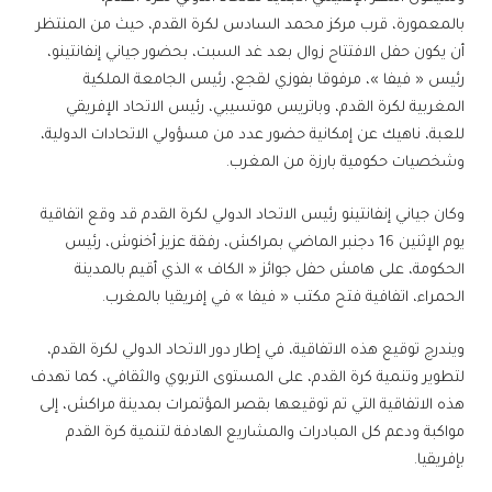
بالمعمورة، قرب مركز محمد السادس لكرة القدم، حيث من المنتظر
أن يكون حفل الافتتاح زوال بعد غد السبت، بحضور جياني إنفانتينو،
رئيس « فيفا »، مرفوقا بفوزي لقجع، رئيس الجامعة الملكية
المغربية لكرة القدم، وباتريس موتسيبي، رئيس الاتحاد الإفريقي
للعبة، ناهيك عن إمكانية حضور عدد من مسؤولي الاتحادات الدولية،
وشخصيات حكومية بارزة من المغرب.
وكان جياني إنفانتينو رئيس الاتحاد الدولي لكرة القدم قد وقع اتفاقية
يوم الإثنين 16 دجنبر الماضي بمراكش، رفقة عزيز أخنوش، رئيس
الحكومة، على هامش حفل جوائز « الكاف » الذي أقيم بالمدينة
الحمراء، اتفافية فتح مكتب « فيفا » في إفريقيا بالمغرب.
ويندرج توقيع هذه الاتفاقية، في إطار دور الاتحاد الدولي لكرة القدم،
لتطوير وتنمية كرة القدم، على المستوى التربوي والثقافي، كما تهدف
هذه الاتفاقية التي تم توقيعها بقصر المؤتمرات بمدينة مراكش، إلى
مواكبة ودعم كل المبادرات والمشاريع الهادفة لتنمية كرة القدم
بإفريقيا.