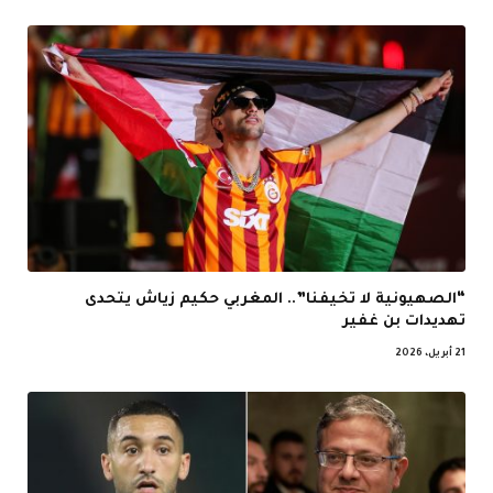
“الصهيونية لا تخيفنا”.. المغربي حكيم زياش يتحدى
تهديدات بن غفير
21 أبريل، 2026