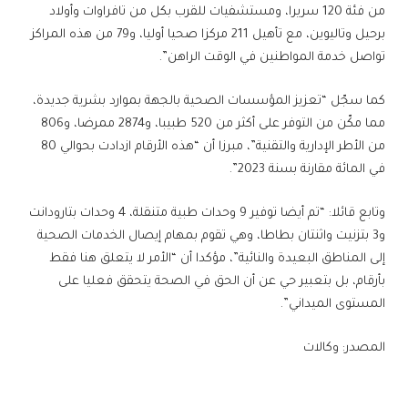
من فئة 120 سريرا، ومستشفيات للقرب بكل من تافراوات وأولاد
برحيل وتاليوين، مع تأهيل 211 مركزا صحيا أوليا، و79 من هذه المراكز
تواصل خدمة المواطنين في الوقت الراهن”.
كما سجّل “تعزيز المؤسسات الصحية بالجهة بموارد بشرية جديدة،
مما مكّن من التوفر على أكثر من 520 طبيبا، و2874 ممرضا، و806
من الأطر الإدارية والتقنية”، مبرزا أن “هذه الأرقام ازدادت بحوالي 80
في المائة مقارنة بسنة 2023”.
وتابع قائلا: “تم أيضا توفير 9 وحدات طبية متنقلة، 4 وحدات بتارودانت
و3 بتزنيت واثنتان بطاطا، وهي تقوم بمهام إيصال الخدمات الصحية
إلى المناطق البعيدة والنائية”، مؤكدا أن “الأمر لا يتعلق هنا فقط
بأرقام، بل بتعبير حي عن أن الحق في الصحة يتحقق فعليا على
المستوى الميداني”.
المصدر: وكالات