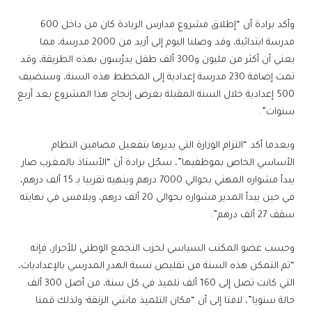
وأكد برادة أن “إطلاق مشروع مدارس الريادة كان من داخل 600
مدرسة ابتدائية، وقد وصلنا اليوم إلى أزيد من 2000 مدرسة، مما
يعني أن أكثر من مليون و300 ألف طفل يدرُسون بهذه الطريقة، وقد
تمت إضافة 230 مدرسة إعدادية إلى المخطط هذه السنة، وسنضيف
500 إعدادية خلال السنة المقبلة بغرض إنجاح هذا المشروع بعد أربع
سنوات”.
وبعدما أكد “التزام الوزارة التي يديرها بتفعيل مضامين النظام
الأساسي الخاص بموظفيها”، سجّل برادة أن “الأستاذ بالمغرب صار
يبدأ مشواره المهني بحوالي 7000 درهم وينهيه تقريبا بـ 15 ألف درهم،
في حين يبدأ المدير مشواره بحوالي 20 ألف درهم، ويلامس في نهايته
سقف 27 ألف درهم”.
وحسب عضو المكتب السياسي لحزب التجمع الوطني للأحرار، فإنه
“تم التمكن هذه السنة من تقليص نسبة الهدر المدرسي بالإعداديات،
التي كانت تصل إلى 160 ألف تلميذ في كل سنة، من أصل 300 ألف
حالة سنويا”، لافتا إلى أن “مكان التلميذ ماشي الزنقة؛ ولذلك قمنا