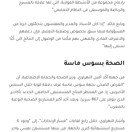
بإدماج مجموعة من الأنشطة الموازية، التي لها علاقة بالمسرح
والرياضة والموسيقى في النظام التعليمي”.
وتابع قائلا: “إذا كان الأستاذ والمدير والمفتشون يتحمّلون جزءا من
المسؤولية فيما سبق بخصوص وضعية التعليم، فإن دعمهم
والاعتراف المادي والمهني بهم مكّننا من الوصول إلى النتائج التي كُنّا
نسعى إليها”.
الصحة بسوس ماسة
من جهته أكّد أمين التهراوي، وزير الصحة والحماية الاجتماعية، أن
“العرض الصحي بجهة سوس ماسة عرف دفعة قوية خلال السنتين
الأخيرتين، إذ من المنتظر افتتاح المستشفى الجامعي الجديد بأكادير،
الذي يتوفر على 867 سريرا، ويعد أحد أكبر المشاريع الصحية النوعية
بالمغرب”.
وأشار التهراوي، خلال رابع لقاءات “مسار الإنجازات”، إلى “وجود 6
مشاريع استشفائية كبرى بالجهة، من بينها مستشفىً نفسي واحد