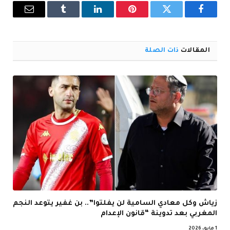
فيسبوك
تويتر
بينتيريست
لينكدإن
Tumblr
البريد
الإلكترو
المقالات
ذات الصلة
زياش وكل معادي السامية لن يفلتوا”.. بن غفير يتوعد النجم
المغربي بعد تدوينة “قانون الإعدام
1 مايو، 2026