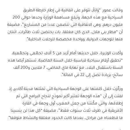
وقالت عمور: “وَابَازْ، نتوفر على اتفاقية في إطار خارطة الطريق
السياحية مع هذه الجهة، وتبلغ مساهمة الوزارة وحدها حوالي 200
مليون درهم، وهي الاتفاقية التي تتضمن عددا من المشاريع”، مضيفة
أن “مطار بني ملال، الذي كان مغلقا، بات يحتضن ثلاث طائرات، اثنتان
منها للوجهات الدولية، وواحدة مخصصة للرحلات الداخلية”.
وأكدت الوزيرة، خلال حديثها أمام أزيد من 5 آلاف تجمّعي وتجمّعية،
“تحقيق أرقام سياحية قياسية خلال السنة الماضية، تستمر أيضا هذه
السنة باستقبال البلاد، مع نهاية ماي الماضي، 7 ملايين و200 ألف
سائح؛ بزيادة تصل إلى 22 في المائة”.
وركّزت خلال كلمتها على الوجهة السياحية التي تمثلها مدينة أكادير، إذ
لفتت إلى أن “هذه الوجهة تعتبر أكبر نموذج لنجاح البرامج التي تم
إطلاقها، والتي مكّنتنا من جعل المغرب أول وجهة في القارة
الأفريقية في ظرف ثلاث سنوات فقط”، مضيفة “كل هذا لن ينسينا
ما قطعناه من مراحل، بعدما كانت الحدود مغلقة والنشاط متوقفا”.