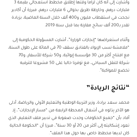
وأشارت إلى أنه كان لزاما وقتها إطلاق مخطط استعجالي بقيمة 3
مليارات درهم، وخارطة طريق بحوالي 6 مليارات درهم، مبرزة أن أكادير
نجحت في استقطاب مليون و400 ألف خلال السنة الماضية، بزيادة
تقدر بـ200 ألف سائح مقارنة بما قبل سنة 2019.
وأثناء استعراضها “إنجازات الوزارة”، أشارت المسؤولة الحكومية إلى
“ملامسَة نسب الإيواء بالفنادق سقف 70 في المائة على طول السنة،
مع افتتاح أكثر من 30 مؤسسة إيوائية، و50 شركة للأسفار، و70
شركة للنقل السياحي، مع توفرنا حاليا على 50 مشروعا للترفيه
تخضع للمواكبة”.
“نتائج الريادة”
محمد سعد برادة، وزير التربية الوطنية والتعليم الأولي والرياضة، أدلى
هو الآخر بِدَلوه في أشغال المحطة الرابعة من “مسار الإنجازات”، إذ
أفاد بأن “جميع الحكومات وجدت صعوبة في تدبير ملف التعليم، الذي
تعود إشكاليته إلى أكثر من 20 أو 30 سنة”، مبرزا أن “الحكومة الحالية
كان لديها مخطط خاص بها حول هذا الملف”.