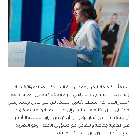
استغلّت فاطمة الزهراء عمور، وزيرة السياحة والصناعة والتقليدية
والاقتصاد الاجتماعي والتضامني، فرصة مشاركتها في فعاليات لقاء
“مسار الإنجازات” المنظم بأكادير، السبت، للردّ على عادل بركات، رئيس
جهة بني ملال ـ خنيفرة، المنتمي إلى حزب الأصالة والمعاصرة (دون
أن تسمّيه)، والذي أشار مؤخرا إلى أن “رفض وزارة السياحة التأشير
على اتفاقية جماعية والتعامل مع مسؤولي الجهة”، وهو التصريح
الذي تبنّاه برلمانيون عن “الجرار” فيما بعد.