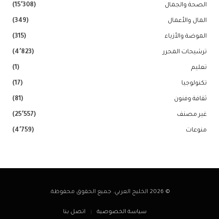
الصحة والجمال
(15٬308)
المال والأعمال
(349)
الموضة والأزياء
(315)
ترشيحات المحرر
(4٬823)
تعليم
(1)
تكنولوجيا
(17)
ثقافة وفنون
(81)
غير مصنف
(25٬557)
منوعات
(4٬759)
© 2026 الخليج العربي. جميع الحقوق محفوظة.
سياسة الخصوصية
اتصل بنا