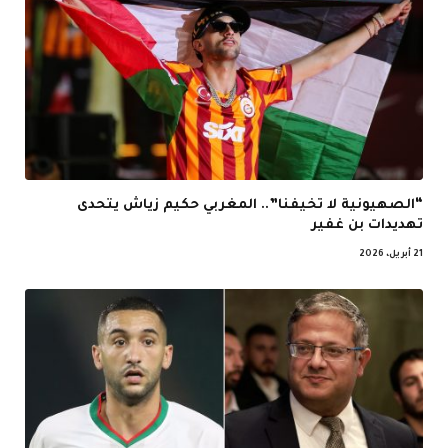
“الصهيونية لا تخيفنا”.. المغربي حكيم زياش يتحدى
تهديدات بن غفير
21 أبريل، 2026