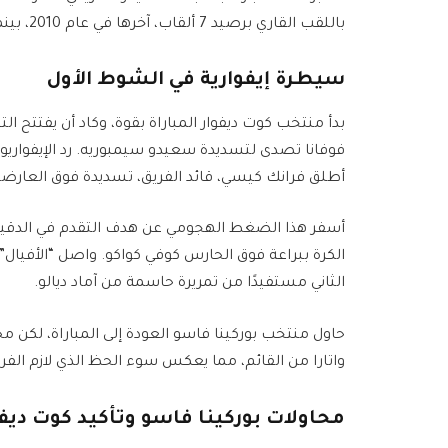
باللقب القاري برصيد 7 ألقاب، آخرها في عام 2010، بينما حققت كوت ديفوار 3 ألقاب في عامي 1992 و2015 و2023.
سيطرة إيفوارية في الشوط الأول
بدأ منتخب كوت ديفوار المباراة بقوة، وكاد أن يفتتح ال
فوفانا تصدى لتسديدة سعيدو سيمبوريه. رد الإيفواريو
أطلق فرانك كيسي، قائد الفريق، تسديدة فوق العارضة
الثاني مستفيدًا من تمريرة حاسمة من آماد ديالو.
واتارا من القائم، مما يعكس سوء الحظ الذي لازم الفر
محاولات بوركينا فاسو وتأكيد كوت ديفو