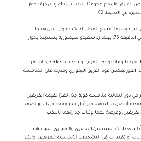
 الفارق، واندفع هجوميًا. سدد سيرياك إيري كرة بجوار
يرة في الدقيقة 62.
ي التراجع، مما أفسح المجال لكوت ديفوار لشن هجمات
مرتدة سريعة. أضاع آماد ديالو فرصة لتوسيع الفارق في الدقيقة 76، بينما رد سعيدو سيمبوريه بتسديدة بجوار
، جاء الهدف القاضي في الدقيقة 87، عندما انفرد بازومانا توريه بالمرمى وسدد بسهولة كرة استقرت
هذا الفوز يعكس قوة الفريق الإيفواري وقدرته على المنافسة
 دور الثمانية منافسة قوية جدًا، نظرًا لقيمة الفريقين
ى تقديم أفضل ما لديهما من أجل حجز مقعد في الدور نصف
الفريقين، وفرصة لهما لإثبات جدارتهما باللقب.
ً استعدادات المنتخبين المصري والإيفواري للمواجهة
 إصابات أو تغييرات في التشكيلات الأساسية للفريقين، والتي