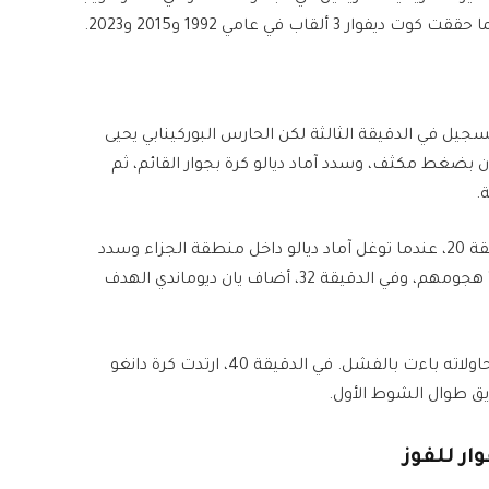
تسجيل في الدقيقة الثالثة لكن الحارس البوركينابي يحيى
ن بضغط مكثف، وسدد آماد ديالو كرة بجوار القائم، ثم
.
أسفر هذا الضغط الهجومي عن هدف التقدم في الدقيقة 20، عندما توغل آماد ديالو داخل منطقة الجزاء وسدد
الكرة ببراعة فوق الحارس كوفي كواكو. واصل “الأفيال” هجومهم، وفي الدقيقة 32، أضاف يان ديوماندي الهدف
حاول منتخب بوركينا فاسو العودة إلى المباراة، لكن محاولاته باءت بالفشل. في الدقيقة 40، ارتدت كرة دانغو
يق طوال الشوط الأول.
ار للفوز