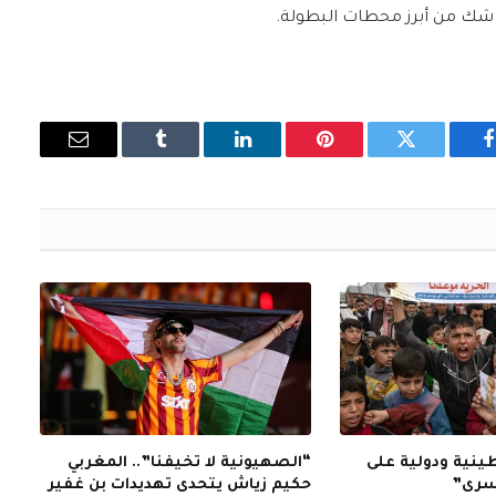
لا شك من أبرز محطات البطولة.
فيسبوك
تويتر
بينتيريست
لينكدإن
Tumblr
البريد
الإلكتروني
نية ودولية على
“الصهيونية لا تخيفنا”.. المغربي
أسرى”
حكيم زياش يتحدى تهديدات بن غفير