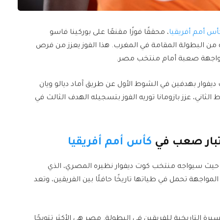
أس أمم أفريقيا
، محققًا فوزًا مقنعًا على بوركينا فاسو
الثمانية من البطولة المقامة في المغرب. هذا الفوز يعزز من فرص
 مواجهة صعبة أمام منتخب مصر.
فوار بهدفين في الشوط الأول عن طريق آماد ديالو ويان
ى التوالي. وفي الشوط الثاني، عزز بازومانا توريه الفوز بتسجيله الهدف الثالث في
تبار صعب في
كأس أمم أفريقيا
ية. حيث سيواجه منتخب كوت ديفوار نظيره المصري، الذي
بنين 3-1 بعد التمديد. هذه المواجهة تحمل في طياتها تاريخًا حافلًا بين الفريقين، وتعد
سيرة التاريخية للفريقين في البطولة. مصر هي الأكثر تتويجًا