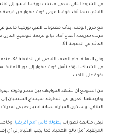
في الشوط الثاني، سعى منتخب بوركينا فاسو إلى تقليص
القائم، بينما أنقذ فوفانا مرمى كوت ديفوار من فرصة خط
مع مرور الوقت، بدأت معنويات لاعبي بوركينا فاسو ف
القائم في الدقيقة 81.
وفي النهاية
في الشباك، ليؤكد تأهل كوت ديفوار إلى دور الثمانية. 
بقوة على اللقب.
من المتوقع أن تشهد المواجهة بين مصر وكوت ديفوار في
وتاريخهما العريق في البطولة. سيحتاج المنتخبان إل
النهائي. وستكون المباراة بمثابة اختبار حقيقي لقدرات 
تبقى متابعة تطورات
بطولة كأس أمم أفريقيا
، وخاصة
المرتقبة، أمرًا بالغ الأهمية. كما يجب الانتباه إلى أي