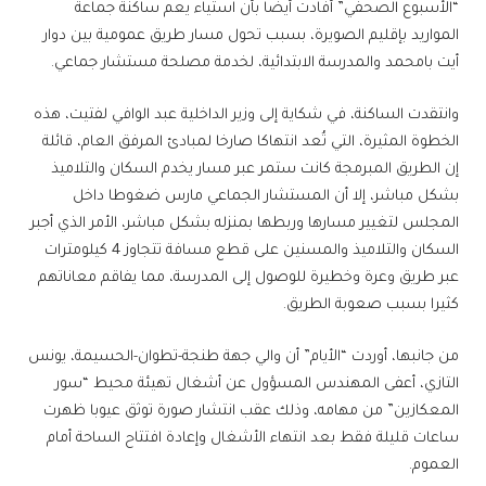
“الأسبوع الصحفي” أفادت أيضا بأن استياء يعم ساكنة جماعة
المواريد بإقليم الصويرة، بسبب تحول مسار طريق عمومية بين دوار
أيت بامحمد والمدرسة الابتدائية، لخدمة مصلحة مستشار جماعي.
وانتقدت الساكنة، في شكاية إلى وزير الداخلية عبد الوافي لفتيت، هذه
الخطوة المثيرة، التي تُعد انتهاكا صارخا لمبادئ المرفق العام، قائلة
إن الطريق المبرمجة كانت ستمر عبر مسار يخدم السكان والتلاميذ
بشكل مباشر، إلا أن المستشار الجماعي مارس ضغوطا داخل
المجلس لتغيير مسارها وربطها بمنزله بشكل مباشر، الأمر الذي أجبر
السكان والتلاميذ والمسنين على قطع مسافة تتجاوز 4 كيلومترات
عبر طريق وعرة وخطيرة للوصول إلى المدرسة، مما يفاقم معاناتهم
كثيرا بسبب صعوبة الطريق.
من جانبها، أوردت “الأيام” أن والي جهة طنجة-تطوان-الحسيمة، يونس
التازي، أعفى المهندس المسؤول عن أشغال تهيئة محيط “سور
المعكازين” من مهامه، وذلك عقب انتشار صورة توثق عيوبا ظهرت
ساعات قليلة فقط بعد انتهاء الأشغال وإعادة افتتاح الساحة أمام
العموم.