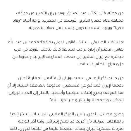
من جهته، قال الكاتب عبد الصادق بومدين إن التعبير عن مواقف
مختلفة تجاه قضايا الشرق الأوسط في المغرب، يواجه أحيانا “رهابا
فكريا” وردودا تتسم بالتخوين والسب من جهات شعبوية.
أما سعيد الصديقي، أستاذ القانون الدولي بجامعة محمد بن عبد الله
بفاس، فاعتبر أن إدارة ترامب السابقة كانت تتجنب التورط في حرب
مباشرة مع إيران، مشيرا إلى ضعف المعارضة الإيرانية وعجزها عن
ملء فراغ النظام إذا سقط.
من جانبه، ذكر الإعلامي سعيد بوزيان أن فئة من المغاربة تعلن
دعمها لإيران كمدافع عن فلسطين، مدفوعة بالعاطفة الدينية، إلا أن
هذا الموقف يطرح إشكالا سياسيا وأخلاقيا، بالنظر إلى العداء الإيراني
للمغرب ودعمها للبوليساريو عبر “حزب الله”.
وصرح محسن الندوي، رئيس المركز المغربي للدراسات الاستراتيجية
والعلاقات الدولية، بأن أمريكا قد تمنح إسرائيل وقتا أكبر لتوجيه
ضربات عسكرية لإيران بهدف الضغط عليها في ملفها النووي، لكنه