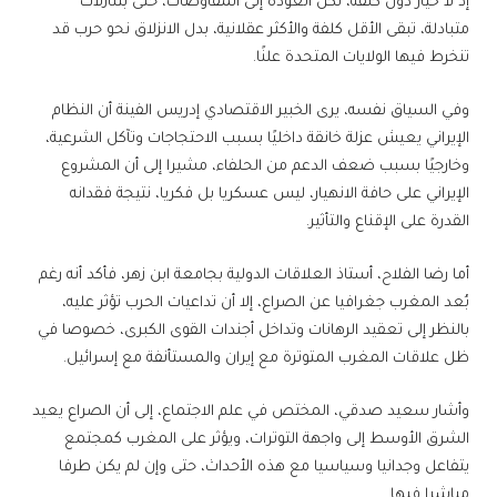
إذ لا خيار دون كلفة، لكن العودة إلى المفاوضات، حتى بتنازلات
متبادلة، تبقى الأقل كلفة والأكثر عقلانية، بدل الانزلاق نحو حرب قد
تنخرط فيها الولايات المتحدة علنًا.
وفي السياق نفسه، يرى الخبير الاقتصادي إدريس الفينة أن النظام
الإيراني يعيش عزلة خانقة داخليًا بسبب الاحتجاجات وتآكل الشرعية،
وخارجيًا بسبب ضعف الدعم من الحلفاء، مشيرا إلى أن المشروع
الإيراني على حافة الانهيار، ليس عسكريا بل فكريا، نتيجة فقدانه
القدرة على الإقناع والتأثير.
أما رضا الفلاح، أستاذ العلاقات الدولية بجامعة ابن زهر، فأكد أنه رغم
بُعد المغرب جغرافيا عن الصراع، إلا أن تداعيات الحرب تؤثر عليه،
بالنظر إلى تعقيد الرهانات وتداخل أجندات القوى الكبرى، خصوصا في
ظل علاقات المغرب المتوترة مع إيران والمستأنفة مع إسرائيل.
وأشار سعيد صدقي، المختص في علم الاجتماع، إلى أن الصراع يعيد
الشرق الأوسط إلى واجهة التوترات، ويؤثر على المغرب كمجتمع
يتفاعل وجدانيا وسياسيا مع هذه الأحداث، حتى وإن لم يكن طرفا
مباشرا فيها.