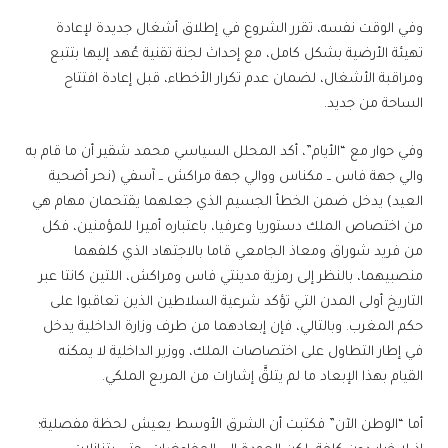
وفي الوقت نفسه، تقرر الشروع في إطلاق أشغال جديدة لإعادة
تهيئة الأرضية بشكل كامل، مع إحداث لجنة تقنية عُهد إليها بتتبع
ومراقبة الأشغال، لضمان عدم تكرار الأخطاء، قبل إعادة افتتاح
الساحة من جديد.
وفي حوار مع “الأيام”، أكد المحلل السياسي محمد شقير أن ما قام به
والي جهة فاس ــ مكناس ووالي جهة مراكش ــ آسفي (نحر أضحية
العيد) يدخل ضمن الخطأ الجسيم الذي جعلهما يقتحمان مهام هي
من اختصاص الملك دستوريا وعرفيا، باعتباره أميرا للمؤمنين، فكل
من فريد شوراق ومعاذ الجامعي قاما بالاجتهاد الذي كلفهما
منصبيهما، بالنظر إلى رمزية مدينتي فاس ومراكش، اللتين كانتا عبر
التاريخ أولى المدن التي تؤكد شرعية السلاطين الذين تعاقبوا على
حكم المغرب. وبالتالي، فإن إبعادهما من طرف وزارة الداخلية يدخل
في إطار التطاول على اختصاصات الملك، ووزير الداخلية لا يمكنه
القيام بهذا الإبعاد ما لم يتلقَّ إشارات من المربع الملكي.
أما “الوطن الآن” فكتبت أن الشرق الأوسط يعيش لحظة مفصلية؛