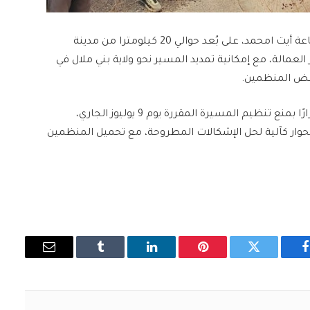
وفي تطور ميداني، اختارت المسيرة التوقف الليلي بجماعة أيت امحمد، على بُعد حوالي 20 كيلومترا من مدينة
 العمالة، مع إمكانية تمديد المسير نحو ولاية بني ملال في
عض المنظمين.
وكانت السلطات المحلية بجماعة تبانت قد أصدرت قرارًا بمنع تنظيم المسيرة المقررة يوم 9 يوليوز الجاري،
لحوار كآلية لحل الإشكالات المطروحة، مع تحميل المنظمين
فيسبوك
تويتر
بينتيريست
لينكدإن
Tumblr
البريد
الإلكتروني