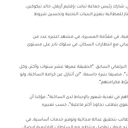
شارك رئيس جماعة تبانت بإقليم أزيلال، خالد تيكوكين،
 للمطالبة بتعزيز البنيات التحتية وتحسين شروط
مية، في مقدّمة المسيرة، في مشهد اعتبره عدد من
يداني مع انتظارات السكان، في سلوك نادر على مستوى
البرلماني السابق: “الحقيقة عمرها عشر سنوات وأكثر، وكل
، مضيفا بنبرة حاسمة: “لن أتنازل عن كرامة الساكنة، ولو
رّط فكرامتهم”.
اهم في تغذية شعور بالإحباط لدى الساكنة”، مؤكدا أن
موي يتطلب تجاوبا أكثر فاعلية”، حسب تعبيره.
طالب بتحقيق عدالة مجالية وتوفير خدمات أساسية، في
تح قنوات تواصل منتظم مع السلطات الإقليمية لإيصال