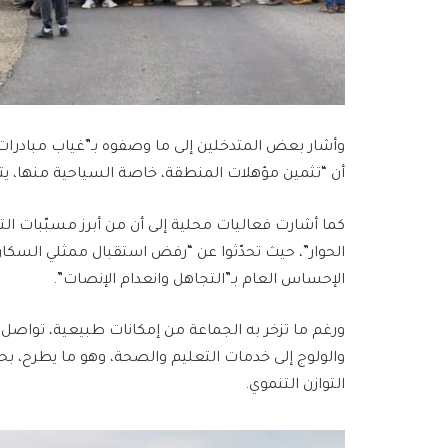
وأشار بعض المتدخلين إلى ما وصفوه بـ”غياب مبادرات م
أن “تثمين مؤهلات المنطقة، خاصة السياحية منها، ي
كما أشارت فعاليات محلية إلى أن من أبرز مسبّبات الت
الحوار”، حيث تحدّثوا عن “رفض استقبال ممثلي السكان
الإحساس العام بـ”التجاهل وانعدام الإنصات”.
ورغم ما تزخر به الجماعة من إمكانات طبيعية، تواصل 
والولوج إلى خدمات التعليم والصحة، وهو ما يطرح، 
التوازن التنموي.