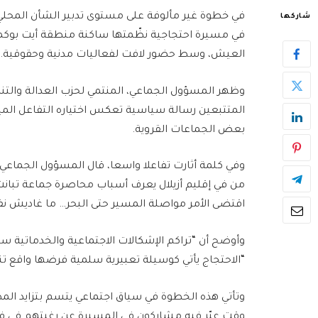
في خطوة غير مألوفة على مستوى تدبير الشأن المحلي، 
شاركها
في مسيرة احتجاجية نظّمتها ساكنة منطقة أيت بوكماز
العيش، وسط حضور لافت لفعاليات مدنية وحقوقية.
وظهر المسؤول الجماعي، المنتمي لحزب العدالة والتن
المتتبعين رسالة سياسية تعكس اختياره التفاعل الم
بعض الجماعات القروية.
وفي كلمة أثارت تفاعلا واسعا، قال المسؤول الجماعي 
من في إقليم أزيلال يعرف أسباب محاصرة جماعة تبانت”
اقتضى الأمر مواصلة المسير حتى البحر… ما غاديش نف
وأوضح أن “تراكم الإشكالات الاجتماعية والخدماتية س
“الاحتجاج يأتي كوسيلة تعبيرية سلمية فرضها واقع تن
وتأتي هذه الخطوة في سياق اجتماعي يتسم بتزايد الم
وقت عبّر فيه مشاركون في المسيرة عن رغبتهم في ف