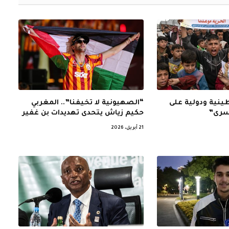
نية ودولية على
“الصهيونية لا تخيفنا”.. المغربي
أسرى”
حكيم زياش يتحدى تهديدات بن غفير
21 أبريل، 2026