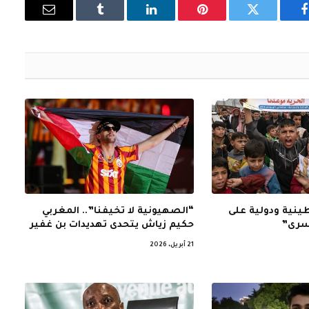
فيسبوك
تويتر
بينتيريست
لينكدإن
Tumblr
البريد
الإلكتروني
نية ودولية على
“الصهيونية لا تخيفنا”.. المغربي
أسرى”
حكيم زياش يتحدى تهديدات بن غفير
21 أبريل، 2026