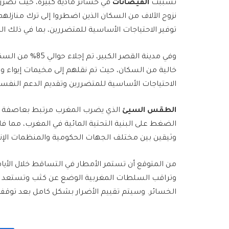
تسببت
الفيضانات
في خسائر مادية كبيرة، حيث تضررت 
نزوح الآلاف من السكان الذين اضطروا إلى ترك منازله
توفير الاحتياجات الأساسية للمتضررين، بما في ذلك ا
خالية من السكان، حيث تم نقلهم إلى مخيمات إيواء 
الاحتياجات الأساسية للمتضررين وتقديم الدعم النفسي
الطقس السيئ
الذي يضرب المغرب مرتبط بعاصفة قوية 
الضغط على البنية التحتية المائية في المغرب، مما فاق
وثيقين بين مختلف الجهات الحكومية والمنظمات الإن
من المتوقع أن تستمر الأمطار في التساقط خلال الأيام
وتراقب السلطات المغربية الوضع عن كثب وتستعد لاتخا
الخسائر. وسيتم تقييم الأضرار بشكل كامل بعد توقف ا