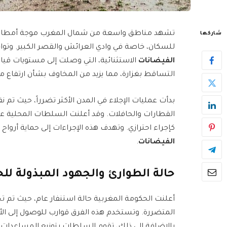
تشهد مناطق واسعة من شمال المغرب موجة أمطار غ
شاركها
للسكان، خاصة في وادي العرائش والقصر الكبير. وتوا
الفيضانات
الاستثنائية، التي وصلت إلى مستويات قي
التساقط بغزارة، مما يزيد من المخاوف بشأن ارتفاع م
بدأت عمليات الإجلاء في المدن الأكثر تضرراً، حيث تم
القطارات والحافلات. وقد أعلنت السلطات المحلية ع
كإجراء احترازي. وتهدف هذه الإجراءات إلى حماية أرواح
الفيضانات
.
حالة الطوارئ والجهود المبذولة للح
أعلنت الحكومة المغربية حالة استنفار عام، حيث تم
المتضررة. وتستخدم هذه الفرق قوارب للوصول إلى الأح