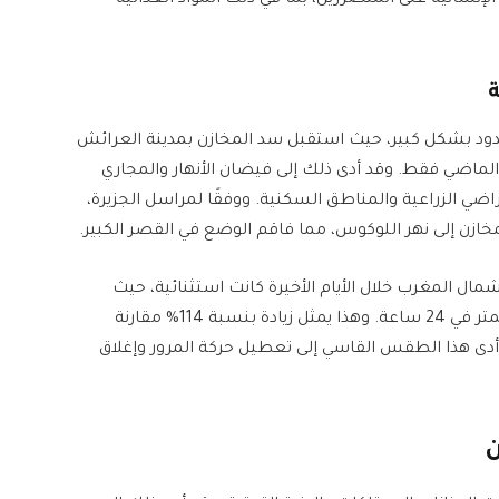
إنسانية على المتضررين، بما في ذلك المواد الغذائية
ة
سدود بشكل كبير، حيث استقبل سد المخازن بمدينة العرائش
سبوع الماضي فقط. وقد أدى ذلك إلى فيضان الأنهار والمجاري
ي الزراعية والمناطق السكنية. ووفقًا لمراسل الجزيرة،
لمخازن إلى نهر اللوكوس، مما فاقم الوضع في القصر الكبير.
مال المغرب خلال الأيام الأخيرة كانت استثنائية، حيث
تجاوزت المعدلات السنوية المعتادة بأكثر من 200 مليمتر في 24 ساعة. وهذا يمثل زيادة بنسبة 114% مقارنة
ى هذا الطقس القاسي إلى تعطيل حركة المرور وإغلاق
ن