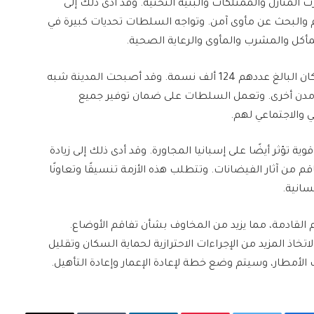
المنازل والممتلكات والبنية التحتية. وقد أدى ذلك إلى
م والبحث عن مأوى آمن. وتواجه السلطات تحديات كبيرة في
لمأكل والمشرب والمأوى والرعاية الصحية.
وفي مدينة القصر الكبير، تم إجلاء حوالي 85% من السكان البالغ عددهم 124 ألف نسمة. وقد أصبحت المدينة شبه
ومدن أخرى. وتعمل السلطات على ضمان توفير جميع
 والاجتماعي لهم.
تؤثر أيضًا على إسبانيا المجاورة. وقد أدى ذلك إلى زيادة
م من آثار الفيضانات. وتتطلب هذه الأزمة تنسيقًا وتعاونًا
سانية.
 القادمة، مما يزيد من المخاوف بشأن تفاقم الأوضاع.
ذ المزيد من الإجراءات الاحترازية لحماية السكان وتقليل
لأمطار، وسيتم وضع خطة لإعادة الإعمار وإعادة التأهيل.