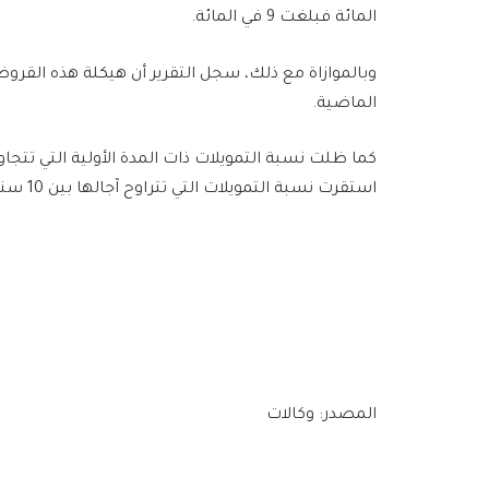
المائة فبلغت 9 في المائة.
وبالموازاة مع ذلك، سجل التقرير أن هيكلة هذه القرو
الماضية.
استقرت نسبة التمويلات التي تتراوح آجالها بين 10 سنوات و20 سنة عند 28 في المائة.
المصدر: وكالات