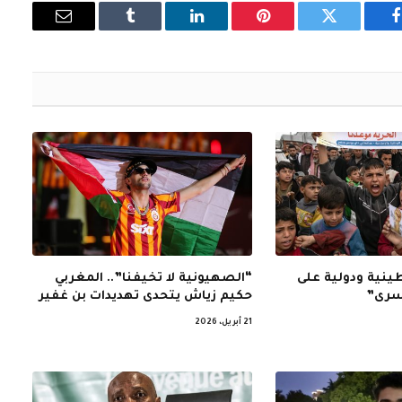
فيسبوك
تويتر
بينتيريست
لينكدإن
Tumblr
البريد
الإلكتروني
نية ودولية على
“الصهيونية لا تخيفنا”.. المغربي
أسرى”
حكيم زياش يتحدى تهديدات بن غفير
21 أبريل، 2026