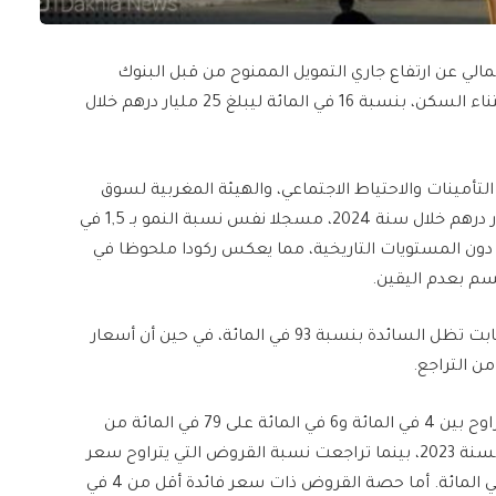
لي عن ارتفاع جاري التمويل الممنوح من قبل البنوك
والنوافذ التشاركية، على شكل مرابحات مخصصة لاقتناء السكن، بنسبة 16 في المائة ليبلغ 25 مليار درهم خلال
لتأمينات والاحتياط الاجتماعي، والهيئة المغربية لسوق
الرساميل أن جاري قروض السكن استقر عند 265 مليار درهم خلال سنة 2024، مسجلا نفس نسبة النمو بـ 1,5 في
، مبرزا أنها وتيرة تظل دون المستويات التاريخية، مما يعكس ركودا ملحوظا في
م بعدم اليقين.
وأبرز المصدر ذاته، أن القروض السكنية ذات السعر الثابت تظل السائدة بنسبة 93 في المائة، في حين أن أسعار
ن التراجع.
وأشار التقرير إلى أنه تم تطبيق سعر فائدة متوسط يتراوح بين 4 في المائة و6 في المائة على 79 في المائة من
هذه القروض، بزيادة قدرها نقطتان أساسيتان مقارنة بسنة 2023، بينما تراجعت نسبة القروض التي يتراوح سعر
فائدتها بين 6 في المائة و8 في المائة لتستقر عند 11 في المائة. أما حصة القروض ذات سعر فائدة أقل من 4 في