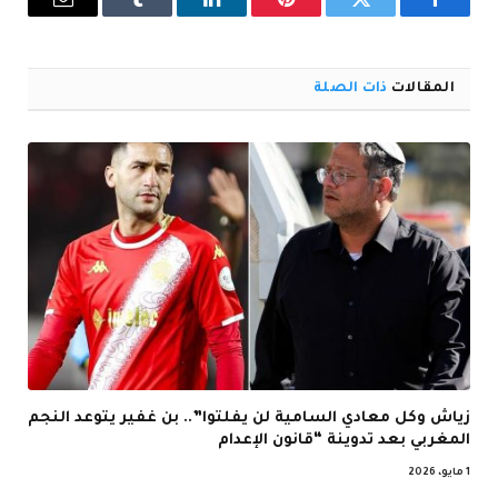
فيسبوك
تويتر
بينتيريست
لينكدإن
Tumblr
البريد
الإلكترو
المقالات
ذات الصلة
زياش وكل معادي السامية لن يفلتوا”.. بن غفير يتوعد النجم
المغربي بعد تدوينة “قانون الإعدام
1 مايو، 2026