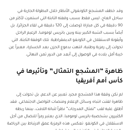
وقد خطف المشجع الكونغولي الأنظار خلال البطولة الجارية في
ساحل العاج، ليس فقط بسبب وقفته الثابتة التي استمرت لأكثر من
90 دقيقة في كل مباراة (وصلت إلى 120 دقيقة في لقاء الجزائر)، بل
أيضاً بسبب الشبه الكبير بينه وبين باتريس لومومبا، الزعيم الراحل
وأيقونة الاستقلال في الكونغو الديمقراطية. تلك الوقفة الثابتة، التي
تحولت إلى رمزية وطنية، انتهت بدموع الحزن بعد الخسارة، معبراً عن
خيبة أمل بلاده في الوصول إلى أبعد من الدور ثمن النهائي.
ظاهرة “المشجع التمثال” وتأثيرها في
كأس أمم أفريقيا
لم تكن وقفة هذا المشجع مجرد تعبير عن الدعم، بل تحولت إلى
ظاهرة لفتت انتباه وسائل الإعلام ومنصات التواصل الاجتماعي. فقد
أطلق عليه لقب “تمثال المدرجات” نظراً لثباته اللافت، بينما ربطه
الكثيرون بشخصية باتريس لومومبا، الذي يعتبر رمزاً للنضال من أجل
الاستقلال في الكونغو. تعكس هذه الرمزية عمق الارتباط بين الرياضة