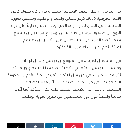
من المرجح أن تظل قصة “لومومبا” محفورة في ذاكرة بطولة كأس
الأمم الأفريقية 2025، كرمز للتفاني والحب والوطنية. وستبقى صورته
المتجمدة في المدرجات ودموعه الحارة بعد الخسارة دليلاً على قوة
الروح الرياضية وتأثيرها في حياة الناس. ويتوقع مراقبون أن تشجع
هذه القصة المزيد من المشجعين على التعبير عن دعمهم
لمنتخباتهم بطرق إبداعية ورسالة مؤثرة.
في المستقبل القريب، من المتوقع أن تواصل وسائل الإعلام
ومنصات التواصل الاجتماعي تغطية قصة هذا المشجع، وربما يتم
تكريمه بشكل رسمي من قبل الاتحاد الأفريقي لكرة القدم أو الحكومة
الكونغولية. يبقى من المبكر تحديد مدى تأثير هذه القصة على
المشهد الرياضي في الكونغو الديمقراطية، لكن المؤكد أنها أثارت
نقاشاً واسعاً حول دور المشجعين في تعزيز الهوية الوطنية.