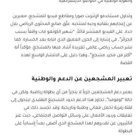
والهوية الوطنية في الكونغو الديمقراطية.
وتداول مستخدمو الإنترنت صورا ومقاطع فيديو للمشجع، معبرين
عن إعجابهم بتفانيه وحبه لمنتخبه. علّق صانع المحتوى الرياضي بلال
حداد على الفيديو المنتشر قائلاً: “شهير الكونغو مات واقفاً بسبب
الجزائر”، في إشارة إلى الحزن العميق الذي انتابه بعد الخسارة. كما
نشر حساب رياضي عالمي تغريدة أشاد فيها بالمشجع، مؤكداً أنه
“أكثر من مجرد مشجع”، وهذا دليل على الانتشار الواسع لهذه
القصة.
تعبير المشجعين عن الدعم والوطنية
يعتبر دعم المشجعين جزءاً لا يتجزأ من أي بطولة رياضية. ولكن في
حالة “لومومبا”، تجاوز هذا الدعم حدود التشجيع التقليدي ليتحول إلى
لفتة رمزية تحمل معاني وطنية وتاريخية. وقد تجسد ذلك في
تعليقات وردود الأفعال على وسائل التواصل الاجتماعي، حيث عبر
الكثيرون عن تقديرهم لهذا المشجع الذي أضفى بعداً إنسانياً على
البطولة.