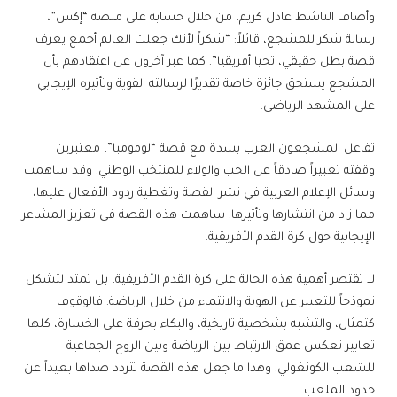
وأضاف الناشط عادل كريم، من خلال حسابه على منصة “إكس”،
رسالة شكر للمشجع، قائلاً: “شكراً لأنك جعلت العالم أجمع يعرف
قصة بطل حقيقي، تحيا أفريقيا”. كما عبر آخرون عن اعتقادهم بأن
المشجع يستحق جائزة خاصة تقديرًا لرسالته القوية وتأثيره الإيجابي
على المشهد الرياضي.
تفاعل المشجعون العرب بشدة مع قصة “لومومبا”، معتبرين
وقفته تعبيراً صادقاً عن الحب والولاء للمنتخب الوطني. وقد ساهمت
وسائل الإعلام العربية في نشر القصة وتغطية ردود الأفعال عليها،
مما زاد من انتشارها وتأثيرها. ساهمت هذه القصة في تعزيز المشاعر
الإيجابية حول كرة القدم الأفريقية.
لا تقتصر أهمية هذه الحالة على كرة القدم الأفريقية، بل تمتد لتشكل
نموذجاً للتعبير عن الهوية والانتماء من خلال الرياضة. فالوقوف
كتمثال، والتشبه بشخصية تاريخية، والبكاء بحرقة على الخسارة، كلها
تعابير تعكس عمق الارتباط بين الرياضة وبين الروح الجماعية
للشعب الكونغولي. وهذا ما جعل هذه القصة تتردد صداها بعيداً عن
حدود الملعب.