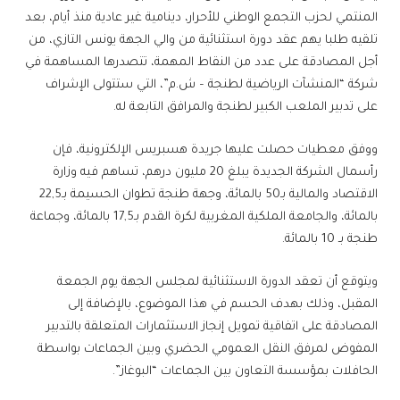
المنتمي لحزب التجمع الوطني للأحرار، دينامية غير عادية منذ أيام، بعد
تلقيه طلبا يهم عقد دورة استثنائية من والي الجهة يونس التازي، من
أجل المصادقة على عدد من النقاط المهمة، تتصدرها المساهمة في
شركة “المنشآت الرياضية لطنجة – ش.م”، التي ستتولى الإشراف
على تدبير الملعب الكبير لطنجة والمرافق التابعة له.
ووفق معطيات حصلت عليها جريدة هسبريس الإلكترونية، فإن
رأسمال الشركة الجديدة يبلغ 20 مليون درهم، تساهم فيه وزارة
الاقتصاد والمالية بـ50 بالمائة، وجهة طنجة تطوان الحسيمة بـ22,5
بالمائة، والجامعة الملكية المغربية لكرة القدم بـ17,5 بالمائة، وجماعة
طنجة بـ 10 بالمائة.
ويتوقع أن تعقد الدورة الاستثنائية لمجلس الجهة يوم الجمعة
المقبل، وذلك بهدف الحسم في هذا الموضوع، بالإضافة إلى
المصادقة على اتفاقية تمويل إنجاز الاستثمارات المتعلقة بالتدبير
المفوض لمرفق النقل العمومي الحضري وبين الجماعات بواسطة
الحافلات بمؤسسة التعاون بين الجماعات “البوغاز”.