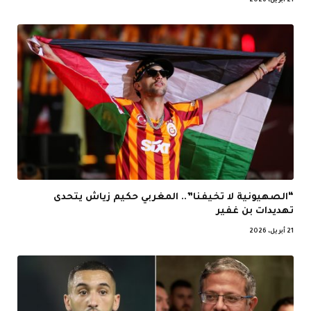
21 أبريل، 2026
“الصهيونية لا تخيفنا”.. المغربي حكيم زياش يتحدى
تهديدات بن غفير
21 أبريل، 2026