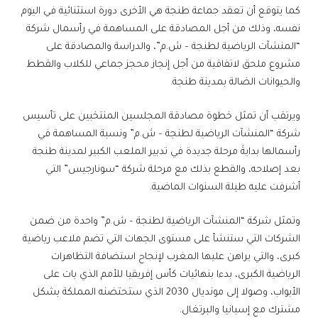
كما يتوقع أن تعقد جماعة طنجة هي الأخرى دورة استثنائية في اليوم
نفسه، وذلك من أجل المصادقة على المساهمة في رأسمال شركة
“المنشآت الرياضية لطنجة – ش.م”، والدراسة والمصادقة على
مشروع ملحق لاتفاقية من أجل إنجاز محجز جماعي للكلاب والقطط
والحيوانات الضالة بمدينة طنجة.
ويرتقب أن تمثل خطوة مصادقة المجلسين المنتخبين على تأسيس
شركة “المنشآت الرياضية لطنجة – ش.م” ونسبة المساهمة في
رأسمالها بدايةَ مرحلة جديدة في تدبير الملعب الكبير لمدينة طنجة
بعد إصلاحه، والقطع بذلك مع مرحلة شركة “سونارجيس” التي
أشرفت عليه طيلة السنوات الماضية.
وتمثل شركة “المنشآت الرياضية لطنجة – ش.م” واحدة من ضمن
الشركات التي ستنشأ على مستوى الجهات التي تضم ملاعب رياضية
كبرى، والتي يراهن عليها المغرب لإنجاح استضافة التظاهرات
الرياضية الكبرى، بدءا بنهائيات كأس إفريقيا للأمم الذي بات على
الأبواب، وصولا إلى مونديال 2030 الذي ستحتضنه المملكة بشكل
مشترك مع إسبانيا والبرتغال.