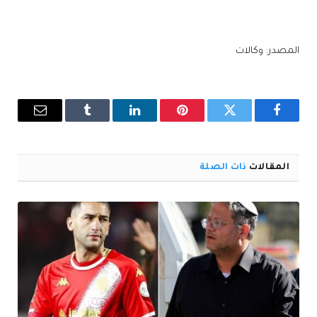
المصدر: وكالات
فيسبوك
تويتر
بينتيريست
لينكدإن
Tumblr
البريد
الإلكترو
المقالات
ذات الصلة