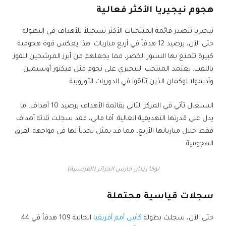
هجوم نيجيريا الأكثر فعالية
نيجيريا تتصدر قائمة المنتخبات الأكثر تسجيلاً للأهداف في البطولة
حتى الآن، برصيد 12 هدفاً في أربع مباريات. هذا يعكس قوة هجومية
كبيرة تتمتع بها النسور الخضر، مما يجعلهم من أبرز المرشحين للفوز
باللقب. يعتمد المنتخب النيجيري على نجوم مثل فيكتور أوسيمين
وأديمولا لوكمان الذين تألقوا في الدوريات الأوروبية.
السنغال تأتي في المركز الثاني بقائمة الأهداف برصيد 10 أهداف، ما
يدل على قدرتها التهديفية العالية. أما مالي، فقد سجلت ثلاثة أهداف
فقط خلال مبارياتها الأربع، مما قد يمثل تحدياً لها في مواجهة الفرق
الهجومية.
لوكا زيدان حارس الجزائر (الفرنسية)
سجلات قياسية محتملة
حتى الآن، سجلت بطولة
كأس أمم أفريقيا
الحالية 109 هدفاً في 44