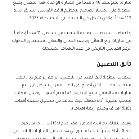
مباراة، بمتوسط 2.48 هدفاً في المباراة الواحدة. هذا المعدل يضع
البطولة على المسار الصحيح لتحطيم الرقم القياسي السابق البالغ
119 هدفاً، والذي سُجل في النسخة التي أقيمت عام 2023.
إذا تمكنت المنتخبات الثمانية المتبقية من تسجيل 11 هدفاً إضافياً
في مباريات ربع النهائي ونصف النهائي والنهائي، فستتجاوز البطولة
الرقم القياسي التاريخي في عدد الأهداف المسجلة.
تألق اللاعبين
شهدت البطولة تألقاً لعدد من اللاعبين، أبرزهم إبراهيم دياز، لاعب
منتخب المغرب، الذي أصبح أول لاعب مغربي يسجل في أربع
مباريات متتالية في تاريخ البطولة. كما قدم أديمولا لوكمان، مهاجم
منتخب نيجيريا، أداءً مذهلاً، حيث ساهم في تسجيل سبعة أهداف
(ثلاثة أهداف وصنع أربعة أهداف).
وفيما يتعلق بحراسة المرمى، فقد قدم لوكا زيدان، حارس مرمى
الجزائر، أداءً مميزاً، حيث لم يتلق أي هدف خلال المباريات الثلاث التي