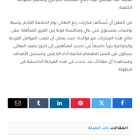
لعبها. هذا يعكس قوة دفاع المنتخب الجزائري وتنظيم خطوطه
الخلفية.
من المقرر أن تُستأنف مباريات ربع النهائي يوم الجمعة القادم، وسط
توقعات بمستوى فني عالٍ ومنافسة قوية بين الفرق المتأهلة. تبقى
نتائج هذه المباريات غير مؤكدة، حيث يمكن أن تلعب العوامل الفردية
والجماعية دوراً حاسماً في تحديد المتأهلين إلى الدور نصف النهائي.
سيكون من المثير للاهتمام متابعة أداء اللاعبين وتسجيل الأهداف،
ومشاهدة أي مفاجآت قد تحدث في هذه المرحلة الحاسمة من
البطولة.
فيسبوك
تويتر
بينتيريست
لينكدإن
Tumblr
البريد
الإلكترو
المقالات
ذات الصلة