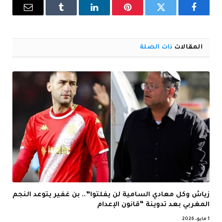
فيسبوك
تويتر
بينتيريست
لينكدإن
Tumblr
البريد
الإلكترو
المقالات
ذات الصلة
زياش وكل معادي السامية لن يفلتوا”.. بن غفير يتوعد النجم
المغربي بعد تدوينة “قانون الإعدام
1 مايو، 2026