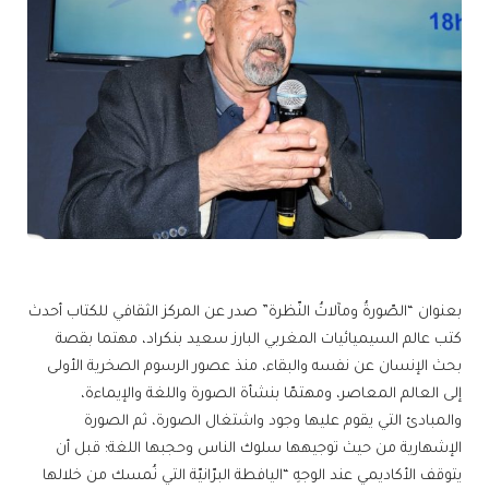
بعنوان “الصّورةُ ومآلاتُ النّظرة” صدر عن المركز الثقافي للكتاب أحدث
كتب عالم السيميائيات المغربي البارز سعيد بنكراد، مهتما بقصة
بحث الإنسان عن نفسه والبقاء، منذ عصور الرسوم الصخرية الأولى
إلى العالم المعاصر، ومهتمّا بنشأة الصورة واللغة والإيماءة،
والمبادئ التي يقوم عليها وجود واشتغال الصورة، ثم الصورة
الإشهارية من حيث توجيهها سلوك الناس وحجبها اللغة؛ قبل أن
يتوقف الأكاديمي عند الوجهِ “اليافطة البرّانيّة التي نُمسك من خلالها