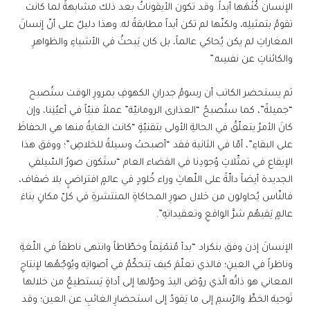
الإنسان كُنْهَها أبداً. وقد تكون الأيقوناتُ بعد ذلك مشابهةً لما كانت
تقومُ بتمثيلِه، ولكنّها لم تكن أبداً مطابقةً له. وهذا دليلٌ على أنّ إنسانَ
المغاراتِ لم يكن يُحاكي عالماً، بل كان يَبحثُ في الأشياءِ والظواهرِ
والكائناتِ عن نفسِه.”
ثم يستحضر الكاتب أن رسومُ جدرانِ الكهوفِ بمرورِ الوقت ستُصبح
“جميلةً”، كما ستُصبحُ “العذارى الرومانيّة” عملاً فنيّاً في أعيُنِنا، وإن
كانَ الأمرُ يتعلّقُ في الحالةِ الأولى بتقنيّةٍ “كانت الغايةُ منها هي الحفاظَ
على البقاءِ”، أمّا في الثانية فقد “أصبحتْ وسيلةً للخلاصِ”؛ ووفق هذا
الإيقاع في تمثّلاتِ وُجودِنا في الفضاء العام “ستَكون صورُ السّيلفي
الجديدة أيضاً دالّةً على اللّهاثِ وراء خُلودٍ في عالمٍ افتراضيٍ بلا ضفاف،
فالنّاس يُحاولون من خلال صورِ المحاكاةِ المنتشرةِ في كلّ مكانٍ بناءَ
عالمٍ يَقيهُم شرَّ الواقعِ وتعقيداتهِ”.
الإنسانَ إذن وفق بنكراد “بدأ مُتمْتِماً وخطّاطاً وانتهى ناطقاً في اللّغةِ
وناظراً في العينِ؛ فالذي تعلّمَ كيف يَتحكّمُ في أصواتِه ويُوجّهُها لإنتاجِ
المعاني هو ذاتُه الّذي روّض اليدَ وحوّلها إلى أداةٍ يَستطيعُ من خلالها
تَوجيهَ الخطِّ والرّسمِ إلى ما يَقودُ إلى استحضارِ الغائبِ عن العين؛ وقد