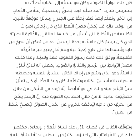
كان ذلك موازياً للصّوتِ، وكان هو سبيلَه إلى الكتابةِ أيضاً”، ثم
يسترسل شارحا: “لقد تعلّم كيف يَصرخُ ويَستغيثُ رغبةً في الذّهابِ
إلى الآخر، وتعلّم أيضاً كيف يَخطُّ على الجدرانِ رسائلَ موجّهةً للآتين،
في الوقت ذاتِهِ؛ فلا يُمكنُ فصلُ اللّفظِ الذي كان يُحاكي أصواتَ
الطّبيعةِ عن النّظرةِ التي تَسلّل من خلالها العالمُ إلى الذّاكرة البصريّةِ.
الذي كان يرسمُ كان عاقلاً، فوحدهُ الإنسانُ العاقل يُمكن أنْ يخرجَ من
ذاتِه ويُسقطَها على خارجٍ يُعيدُ فيه رسمَ قَدَرٍ جديدٍ غير ما تُريدُه
الطّبيعةُ. ووفق ذلك كانت رسومُ الكهوفِ مهدَ ولادتِنا. وهذا كذلك
مصدرُ الرّوابطِ بين الرّسمِ والكتابةِ والصّوتِ، بمعنى أنه ثلاثيٌّ تَبلوَر
تزامنيّاً، وهو الذي وسّع من إدراكِ الكائنِ البشريِّ لنفسهِ ومحيطِه؛
فالحرف ذاته أساسُ الكتابةِ وشكلُها، كان وليدَ الخطِّ، أو كان يُمثِّلُ
سنّ الرّشدِ فيه؛ وتلك هي قوتُه أيضاً، إنّه يُوجد في الشّكل من خلال
خصائِصِه الذاتيّة، لا من خلالِ احتمالاتِ الصّوتِ فيه. إنّ الرّسمَ يَنفُخ
في الحرفِ من داخلِه ليَدفعَه للخروجِ عن المَدى الصوتيِّ ليُصبحَ شكلاً
في العينِ”.
ويتوقّف الكتاب في فصله الأوّلِ عند نشأةِ اللّغةِ والإيماءةِ، مختصرا
ذلك في “الغْرافيّاتِ التي اعتبرَها الكثيرُ من الباحثين بدايَةً لنشأةِ اللغةِ