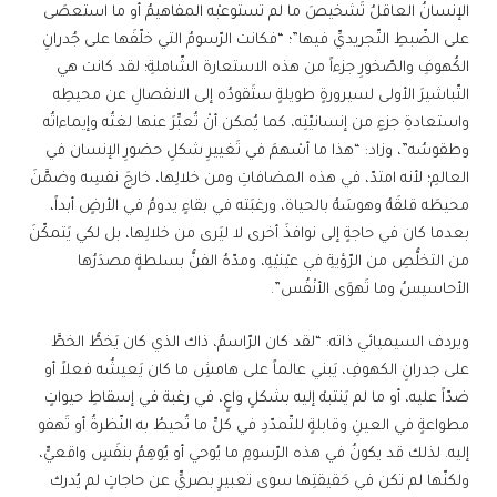
الإنسانُ العاقلُ تَشخيصَ ما لم تستوعبْه المفاهيمُ أو ما استعصَى
على الضّبطِ التّجريديِّ فيها”؛ “فكانت الرّسومُ التي خلّفَها على جُدرانِ
الكُهوفِ والصّخورِ جزءاً من هذه الاستعارة الشّاملةِ؛ لقد كانت هي
التّباشيرَ الأولى لسيرورةٍ طويلةٍ ستَقودُه إلى الانفصالِ عن محيطِه
واستعادةِ جزءٍ من إنسانيّتِه، كما يُمكن أنْ تُعبِّرَ عنها لغتُه وإيماءاتُه
وطقوسُه”، وزاد: “هذا ما أسْهمَ في تَغييرِ شكلِ حضورِ الإنسان في
العالمِ؛ لأنه امتدّ، في هذه المضافاتِ ومن خلالِها، خارجَ نفسِه وضمَّنَ
محيطَه قلقَهُ وهوسَهُ بالحياة، ورغبَته في بقاءٍ يدومُ في الأرضٍ أبداً،
بعدما كان في حاجةٍ إلى نوافذَ أخرى لا ليَرى من خلالِها، بل لكي يَتمكّنَ
من التخلُّصِ من الرّؤيةِ في عيْنيْهِ، ومدّهُ الفنُّ بسلطةٍ مصدَرُها
الأحاسيسُ وما تَهوَى الأنْفُس”.
ويردف السيميائي ذاته: “لقد كان الرّاسمُ، ذاك الذي كان يَخطُّ الخطَّ
على جدرانِ الكهوفِ، يَبني عالماً على هامشِ ما كان يَعيشُه فعلاً أو
ضدّاً عليه، أو ما لم يَنتبهْ إليه بشكلٍ واعٍ، في رغبة في إسقاطِ حيواتٍ
مطواعةٍ في العينِ وقابلةٍ للتّمدّدِ في كلِّ ما تُحيطُ به النّظرةُ أو تَهفو
إليه. لذلك قد يكونُ في هذه الرّسومِ ما يُوحي أو يُوهِمُ بنفَسٍ واقعيٍّ،
ولكنّها لم تكن في حَقيقتِها سوى تعبيرٍ بصريٍّ عن حاجاتٍ لم يُدرك