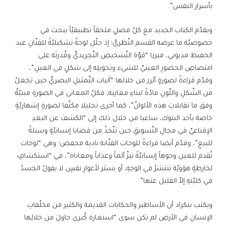
بأسرار النفس”.
ويقدّم الكتاب الجديد مع كلّ فصلٍ ملحقاً تطبيقيّاً يبحث في
خصوصيّة ما عرضه القسم النّظريّ؛ إذ حلّل لوحةً تشكيليّةً للفنّانِ عبد
الحفيظ مديوني، مبرزا “قوّة التّشخيصِ التّجريديِّ وقُدرتَه على
امتصاصِ الحضورِ العينيِّ للشيء وتحويلِه إلى شكلٍ في العينِ”،
وقدّم قراءةً لصورةٍ أبْرز من خلالها “آليات التّمثيلِ البصريِّ حين يَجعلُ
من الشّكلِ واللّونِ مادّةً لبناءِ معانِيه، فكلّ المعاني في الصورةِ مبنيّةٌ
وفق ما تقابلاتِ هذه الألوانُ”، كما أجرى تحليلا مكثّفا لصورةٍ إشهاريّةٍ
خاصة بأحد البنوك، ساعيا من خلال ذلك إلى “الكشفَ عن البعدِ
الإقناعيِّ في مجالِ التّسويقِ حين يَتّخذُ من قضايا إنسانيّةٍ وسيلةً
للبيعِ”، وقدّم أيضا قراءةً للوحات الفنّانة نادية محفض؛ وهي “لوحات
تُقدم للعين وجوهاً إنسانيّةً تنِزّ ألماً وعذاباً ومعاناة”، في “استكشافٍ
لخارطةٍ هوَويّة تنتشرُ في الوجهِ، أو بسبْر لأغوارِ نفسٍ لا يقولُ الجسدُ
في كليّتهِ إلاّ القليل عنها”.
ويكتب بنكراد أن الأساطير والحكايات القديمة والكثير من مخلّفاتِ
الإنسانِ في الأرضِ لم تكن سوى “استعارة كُبرى حاولَ من خلالِها