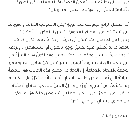
في اللسانِ بطيئةٌ لا تَستعجِلُ القصدَ، أمّا الانفعالاتُ في الصورةِ
فتُحاصرُ العينَ في عفويّتِها ضمن الهنا والآن”.
أما الفصل الرابع فيتوقّف عند الوجهِ “بكل الحمولاتِ الدَّلاليّة والهوياتيّة
التي يَستثيرُها في الفضاءِ العُموميِّ؛ فنحن لا يُمكن أنْ نَحضرَ في
وجودِنا في انفصالٍ عمّا يُمكنُ أنْ يقولَه الوجهُ عنّا، فقد يَكونُ كلامُنا
ناقصاً ما لم تُصدّقْ عليه تَعابيرُ الوجْهِ، بالقبولِ أو الاستهجانِ”، ويردف:
“الوجهُ ميزةَ الإنسانِ وحدَه، فلا وجهَ للحمارِ. وقد تكونُ هذه الميزَةُ هي
التي جعلت الوجهَ مستودعاً لرمزيّةٍ انتشرت في كلّ مَناحي الحياةِ؛ فهو
الوِجهةُ والاتجاه والوجاهةُ. إنّ الوجهَ في جميع هذه الحالاتِ هو اليافطةُ
البرانيّةُ التي نُمسِكُ من خلالها بأسرارِ النّفسِ، إنّه ما يَدُلُّ على الكينونةِ
وما يكشفُ عن أسرارِها أو يُداريها. إنّ العينَ تَستعيدُ منه أو تُضمّنُه
ما هُرِّب في المجرّد في شكلِ انفعالاتٍ تستَوطنُ ما ظهرَ وما خفيَ
من حضورِ الإنسانِ في عينِ الآخر”.
المصدر: وكالات