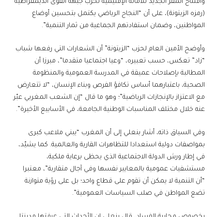
وافتتاح المقر الجديد للأمانة الإقليمية لحزب جبهة القوى الديمقراطية
(رمزه الزيتونة)، على أن “النجاح الرياضي يكتمل بتحسين أوضاع
المواطنين، وضمان استفادتهم الجماعية من ثمار التنمية”.
وأوضح الأمين العام لحزب “الزيتونة” أن الشعارات التي رفعها شباب
“زاد” تعكس، حسب تعبيره، “وعيا اجتماعيا متقدما”، مبرزا أن
المطالبة بإصلاحات عميقة في المدرسة العمومية والمنظومة
الصحية، باعتبارهما أساس تكافؤ الفرص وبناء الإنسان، “لا تتعارض
مع الاعتزاز بالإنجازات الرياضية”؛ وهو ما قال “إن الشعب المغربي عبّر
عنه خلال مختلف المناسبات الوطنية الجامعة، في الأسابيع الأخيرة”.
وفي السياق ذاته، أشار بنعلي إلى أن المغرب “يبني ملاعب كبرى
بمواصفات دولية استعدادا للتظاهرات القارية والعالمية. كما يشيّد،
في إطار ورش الدولة الاجتماعية الذي يحظى برعاية ملكية،
مستشفيات عمومية بالمعايير نفسها وفي آجال متقاربة”، معتبرا
“أن التنمية لا يمكن أن تقوم على قطاع واحد؛ بل على رؤية متوازنة
تضع المواطن في صلب السياسات العمومية”.
بخصوص محاربة الفساد، قال بنعلي إن الأحداث التي عرفتها مدينتا