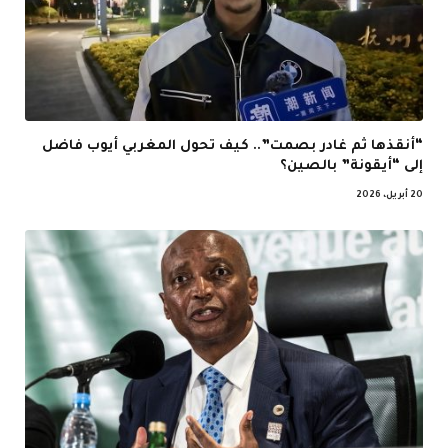
“أنقذها ثم غادر بصمت”.. كيف تحول المغربي أيوب فاضل
إلى “أيقونة” بالصين؟
20 أبريل، 2026