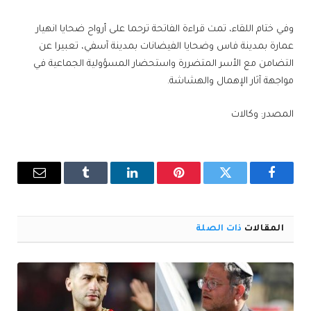
وفي ختام اللقاء، تمت قراءة الفاتحة ترحما على أرواح ضحايا انهيار
عمارة بمدينة فاس وضحايا الفيضانات بمدينة آسفي، تعبيرا عن
التضامن مع الأسر المتضررة واستحضار المسؤولية الجماعية في
مواجهة آثار الإهمال والهشاشة.
المصدر: وكالات
فيسبوك
تويتر
بينتيريست
لينكدإن
Tumblr
البريد
الإلكترو
المقالات
ذات الصلة