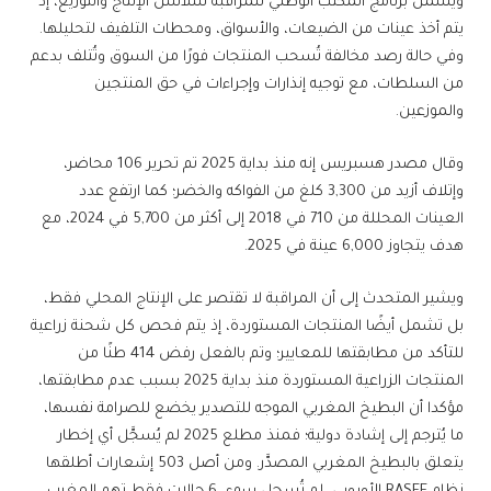
ويشمل برنامج المكتب الوطني للمراقبة سلاسل الإنتاج والتوزيع، إذ
يتم أخذ عينات من الضيعات، والأسواق، ومحطات التلفيف لتحليلها.
وفي حالة رصد مخالفة تُسحب المنتجات فورًا من السوق وتُتلف بدعم
من السلطات، مع توجيه إنذارات وإجراءات في حق المنتجين
والموزعين.
وقال مصدر هسبريس إنه منذ بداية 2025 تم تحرير 106 محاضر،
وإتلاف أزيد من 3,300 كلغ من الفواكه والخضر؛ كما ارتفع عدد
العينات المحللة من 710 في 2018 إلى أكثر من 5,700 في 2024، مع
هدف يتجاوز 6,000 عينة في 2025.
ويشير المتحدث إلى أن المراقبة لا تقتصر على الإنتاج المحلي فقط،
بل تشمل أيضًا المنتجات المستوردة، إذ يتم فحص كل شحنة زراعية
للتأكد من مطابقتها للمعايير؛ وتم بالفعل رفض 414 طنًا من
المنتجات الزراعية المستوردة منذ بداية 2025 بسبب عدم مطابقتها،
مؤكدا أن البطيخ المغربي الموجه للتصدير يخضع للصرامة نفسها،
ما يُترجم إلى إشادة دولية؛ فمنذ مطلع 2025 لم يُسجَّل أي إخطار
يتعلق بالبطيخ المغربي المصدَّر. ومن أصل 503 إشعارات أطلقها