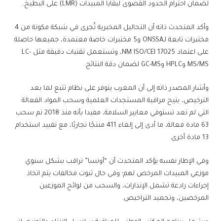
لضمان احترام الحدود القصوى لبقايا المبيدات (LMR) على البطيخ.
وأكد المتحدث ذاته أن التحاليل المخبرية تُجرى في شبكة مكونة من 4
مختبرات تابعة لـONSSA و5 مختبرات خاصة معتمدة، جميعها حاصلة
على اعتماد NM ISO/CEI 17025، وتستعمل تقنيات دقيقة مثل LC-
MS/MS وHPLC وGC-MS لضمان دقة النتائج.
وأشار المصدر ذاته إلى أن المغرب يتوفر على نظام تتبع لما بعد
الترخيص، يتيح مراقبة المستجدات العلمية وسحب المواد الفعالة
التي لم تعد تستوفي معايير السلامة، مفيدا بأنه منذ 2018 تم سحب
63 مادة فعالة، ما أدى إلى إلغاء 411 منتجًا تجاريًا، مع تقييد استخدام
13 مادة أخرى.
وفي الإطار نفسه يؤكد المتحدث أن “أونسا” تراقب بشكل سنوي
موزعي المبيدات المرخص لهم؛ وفي حال ثبوت مخالفات يتم اتخاذ
إجراءات رادعة تشمل الإنذارات، والسحب من لوائح الموزعين
المرخصين، وتجميد التراخيص.