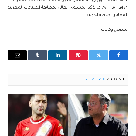
نظام RASFF الأوروبي، لم تُسجل سوى 6 حالات فقط تهم المغرب،
أي أقل من 1%، ما يؤكد المستوى العالي لمطابقة المنتجات المغربية
للمعايير الصحية الدولية.
المصدر: وكالات
فيسبوك
تويتر
بينتيريست
لينكدإن
Tumblr
البريد
الإلكترو
المقالات
ذات الصلة