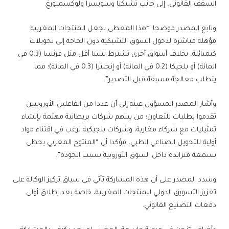
السقف القانوني، إلى جانب تشيكيا وسويسرا ولوكسمبورغ.
وتابع المصدر موضحا: “هذا المعطى يجعل المنتجات المغربية
مؤهلة مباشرة لدخول السوق التشيكية دون الحاجة إلى تحويلات
كيميائية، بخلاف أسواق أخرى تشترط نسبا أقل مثل فرنسا (0.3 في
المائة) أو بلجيكا (0.2 في المائة) أو إنجلترا (0.3 في المائة)؛ مما
يتطلب معالجة مسبقة قبل التصدير”.
وأشار المصدر المسؤول عينه إلى أن عددا من الفاعلين الأوروبيين
تقدموا بطلبات للتعاون؛ من بينهم شركات بريطانية مهتمة بإنشاء
تمثيليات مع شركاء مغاربة، وشركات بلجيكية ترغب في اقتناء مواد
أولية للتحويل الصناعي الطبي، مؤكدا أن “المنتوج المغربي يحظى
بسمعة متزايدة داخل السوق الأوروبية بسبب الجودة”.
وشدد المصدر على أن هذه المشاركة تأتي في سياق تركيز الوكالة على
تعزيز التسويق الدولي للمنتجات المغربية، خاصة بعد إطلاق أولى
دفعات التصنيع القانوني.