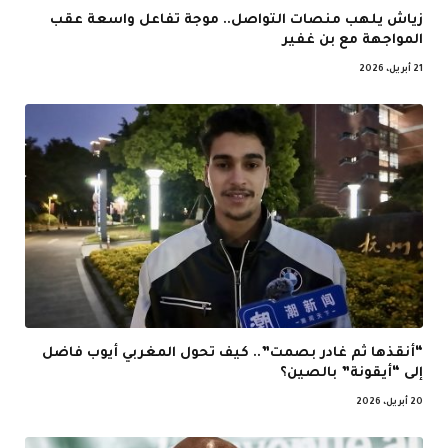
زياش يلهب منصات التواصل.. موجة تفاعل واسعة عقب
المواجهة مع بن غفير
21 أبريل، 2026
“أنقذها ثم غادر بصمت”.. كيف تحول المغربي أيوب فاضل
إلى “أيقونة” بالصين؟
20 أبريل، 2026