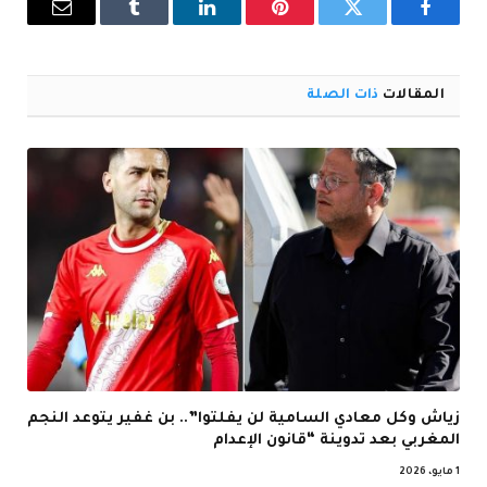
فيسبوك
تويتر
بينتيريست
لينكدإن
Tumblr
البريد
الإلكترو
المقالات
ذات الصلة
زياش وكل معادي السامية لن يفلتوا”.. بن غفير يتوعد النجم
المغربي بعد تدوينة “قانون الإعدام
1 مايو، 2026