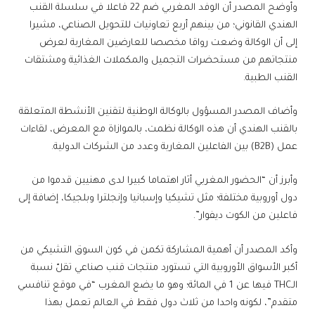
وأوضح المصدر أن الوفد المغربي ضم 22 فاعلا في سلسلة القنب
الهندي القانوني؛ من بينهم أربع تعاونيات للتحويل الصناعي، مشيرا
إلى أن الوكالة وضعت رواقا مخصصا للعارضين المغاربة لعرض
منتجاتهم من مستحضرات التجميل والمكملات الغذائية ومشتقات
القنب الطبية.
وأضاف المصدر المسؤول بالوكالة الوطنية لتقنين الأنشطة المتعلقة
بالقنب الهندي أن هذه الوكالة نظمت، بالموازاة مع المعرض، لقاءات
عمل (B2B) بين الفاعلين المغاربة وعدد من الشركات الدولية.
وأبرز أن “الحضور المغربي أثار اهتماما كبيرا لدى مهنيين قدموا من
دول أوروبية مختلفة؛ مثل تشيكيا وإسبانيا وإنجلترا وبلجيكا، إضافة إلى
فاعلين من الكوت ديفوار”.
وأكد المصدر أن أهمية المشاركة تكمن في كون السوق التشيكي من
أكبر الأسواق الأوروبية التي تستورد منتجات قنب صناعي تقلّ نسبة
الـTHC فيها عن 1 في المائة؛ وهو ما يضع المغرب “في موقع تنافسي
متقدم”، لكونه واحدا من ثلاث دول فقط في العالم تعمل بهذا