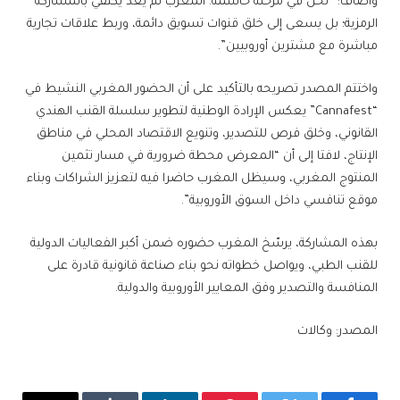
وأضاف: “نحن في مرحلة حاسمة. المغرب لم يعد يكتفي بالمشاركة
الرمزية؛ بل يسعى إلى خلق قنوات تسويق دائمة، وربط علاقات تجارية
مباشرة مع مشترين أوروبيين”.
واختتم المصدر تصريحه بالتأكيد على أن الحضور المغربي النشيط في
“Cannafest” يعكس الإرادة الوطنية لتطوير سلسلة القنب الهندي
القانوني، وخلق فرص للتصدير، وتنويع الاقتصاد المحلي في مناطق
الإنتاج، لافتا إلى أن “المعرض محطة ضرورية في مسار تثمين
المنتوج المغربي، وسيظل المغرب حاضرا فيه لتعزيز الشراكات وبناء
موقع تنافسي داخل السوق الأوروبية”.
بهذه المشاركة، يرسّخ المغرب حضوره ضمن أكبر الفعاليات الدولية
للقنب الطبي، ويواصل خطواته نحو بناء صناعة قانونية قادرة على
المنافسة والتصدير وفق المعايير الأوروبية والدولية.
المصدر: وكالات