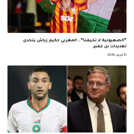
“الصهيونية لا تخيفنا”.. المغربي حكيم زياش يتحدى
تهديدات بن غفير
21 أبريل، 2026