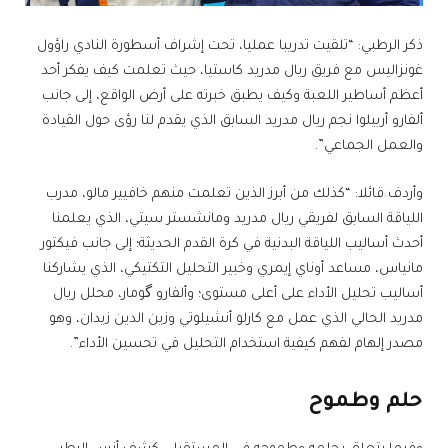
ذكر الرطبي: “تلقيت تدريبا عمليا، تحت إشراف أسطورة النادي راؤول
غونزاليس مع فريق ريال مدريد كاستيا، حيث تعلمت كيف يفكر أحد
أعظم أساطير اللعبة وكيف يطبق خبرته على أرض الواقع، إلى جانب
ألفارو أربيلوا نجم ريال مدريد السابق الذي يقدم لنا رؤى حول القيادة
والعمل الجماعي”.
وأردف قائلا: “كذلك من أبرز الذين تعلمت منهم خافيير مالو، مدرب
اللياقة السابق لفريقي ريال مدريد ومانشستر سيتي، الذي يعلمنا
أحدث أساليب اللياقة البدنية في كرة القدم الحديثة؛ إلى جانب فيكتور
مانياس، مساعد أوناي إيمري وخبير التحليل التكتيكي، الذي يشاركنا
أساليب تحليل الأداء على أعلى مستوى؛ وألفارو گومار، محلل ريال
مدريد الحالي الذي عمل مع كارلو أنشيلوتي وزين الدين زيدان، وهو
مصدر إلهام لفهم كيفية استخدام التحليل في تحسين الأداء”.
حلم وطموح