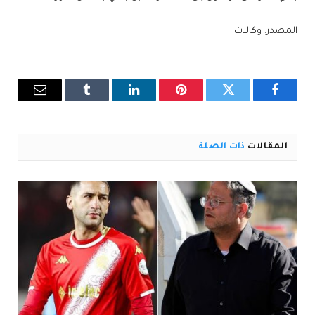
المصدر: وكالات
فيسبوك
تويتر
بينتيريست
لينكدإن
Tumblr
البريد
الإلكترو
المقالات
ذات الصلة