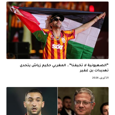
“الصهيونية لا تخيفنا”.. المغربي حكيم زياش يتحدى
تهديدات بن غفير
21 أبريل، 2026