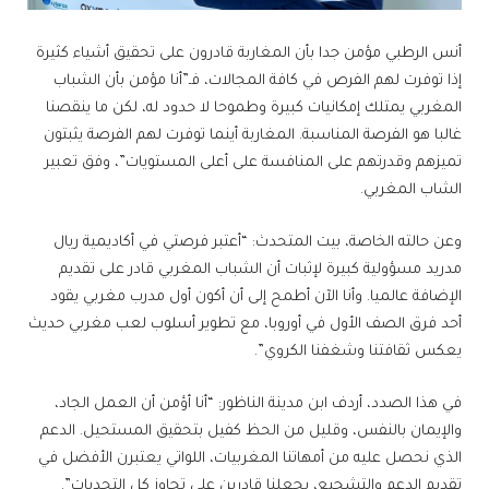
أنس الرطبي مؤمن جدا بأن المغاربة قادرون على تحقيق أشياء كثيرة
إذا توفرت لهم الفرص في كافة المجالات، فـ”أنا مؤمن بأن الشباب
المغربي يمتلك إمكانيات كبيرة وطموحا لا حدود له، لكن ما ينقصنا
غالبا هو الفرصة المناسبة. المغاربة أينما توفرت لهم الفرصة يثبتون
تميزهم وقدرتهم على المنافسة على أعلى المستويات”، وفق تعبير
الشاب المغربي.
وعن حالته الخاصة، بيت المتحدث: “أعتبر فرصتي في أكاديمية ريال
مدريد مسؤولية كبيرة لإثبات أن الشباب المغربي قادر على تقديم
الإضافة عالميا. وأنا الآن أطمح إلى أن أكون أول مدرب مغربي يقود
أحد فرق الصف الأول في أوروبا، مع تطوير أسلوب لعب مغربي حديث
يعكس ثقافتنا وشغفنا الكروي”.
في هذا الصدد، أردف ابن مدينة الناظور: “أنا أؤمن أن العمل الجاد،
والإيمان بالنفس، وقليل من الحظ كفيل بتحقيق المستحيل. الدعم
الذي نحصل عليه من أمهاتنا المغربيات، اللواتي يعتبرن الأفضل في
تقديم الدعم والتشجيع، يجعلنا قادرين على تجاوز كل التحديات”.