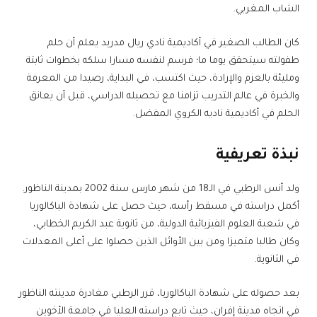
الشاب المغربي.
كان الطالب الصغير في أكاديمية نادي ريال مدريد يعلم أن حلم
طفولته سيتحقق يوما ما؛ فرسم لنفسه مسارا سلكه بخطوات ثابتة
ومليئة بالعزم والإرادة، حيث اكتسب، في البداية، رصيدا من المعرفة
والخبرة في عالم التدريب تزامنا مع تحصيله الدراسي، قبل أن يعانق
الحلم في أكاديمية ناديه الكروي المفضل.
نبذة تعريفية
ولد أنس الرطبي في الـ18 من شهر مارس سنة 2002 بمدينة الناظور.
أكمل دراسته في مسقط رأسه، حيث حصل على شهادة الباكالوريا
في شعبة العلوم الفيزيائية الدولية، من ثانوية عبد الكريم الخطابي،
وكان طالبا متميزا ومن بين الأوائل الذين حصلوا على أعلى المعدلات
في الثانوية.
بعد حصوله على شهادة الباكالوريا، قرر الرطبي مغادرة مدينته الناظور
في اتجاه مدينة إفران، حيث تابع دراسته العليا في جامعة الأخوين