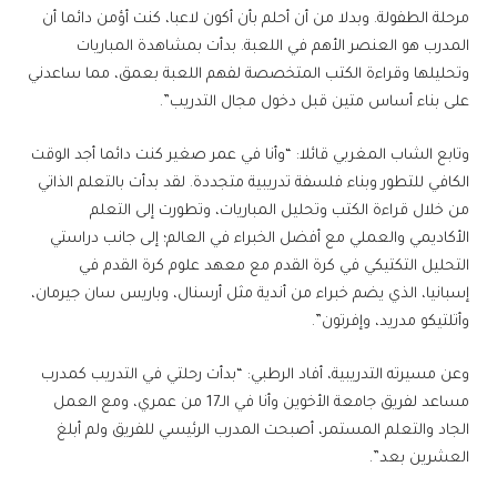
مرحلة الطفولة. وبدلا من أن أحلم بأن أكون لاعبا، كنت أؤمن دائما أن
المدرب هو العنصر الأهم في اللعبة. بدأت بمشاهدة المباريات
وتحليلها وقراءة الكتب المتخصصة لفهم اللعبة بعمق، مما ساعدني
على بناء أساس متين قبل دخول مجال التدريب”.
وتابع الشاب المغربي قائلا: “وأنا في عمر صغير كنت دائما أجد الوقت
الكافي للتطور وبناء فلسفة تدريبية متجددة. لقد بدأت بالتعلم الذاتي
من خلال قراءة الكتب وتحليل المباريات، وتطورت إلى التعلم
الأكاديمي والعملي مع أفضل الخبراء في العالم؛ إلى جانب دراستي
التحليل التكتيكي في كرة القدم مع معهد علوم كرة القدم في
إسبانيا، الذي يضم خبراء من أندية مثل أرسنال، وباريس سان جيرمان،
وأتلتيكو مدريد، وإفرتون”.
وعن مسيرته التدريبية، أفاد الرطبي: “بدأت رحلتي في التدريب كمدرب
مساعد لفريق جامعة الأخوين وأنا في الـ17 من عمري، ومع العمل
الجاد والتعلم المستمر، أصبحت المدرب الرئيسي للفريق ولم أبلغ
العشرين بعد”.