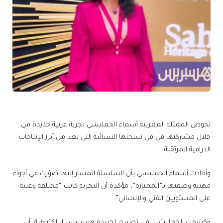
تخوض الممثلة المغربية أسماء الخمليشي تجربة عربية جديدة من
خلال مشاركتها في في نسختها النسائية التي تعد من أبرز الإنتاجات
الدرامية المرتقبة.
وأفادت أسماء الخمليشي بأن السلسلة المشار إليها صُوّرت في أجواء
مهنية وصفتها بـ”الممتازة”، مؤكدة أن التجربة كانت “مختلفة وغنية
على المستويين الفني والإنساني”.
وكشفت الخمليشي، في تصريح لجريدة هسبريس الإلكترونية، أن