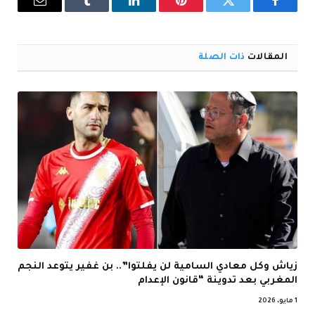
فيسبوك
تويتر
بينتيريست
لينكدإن
Tumblr
البريد
الإلكترو
المقالات
ذات الصلة
زياش وكل معادي السامية لن يفلتوا”.. بن غفير يتوعد النجم
المغربي بعد تدوينة “قانون الإعدام
1 مايو، 2026