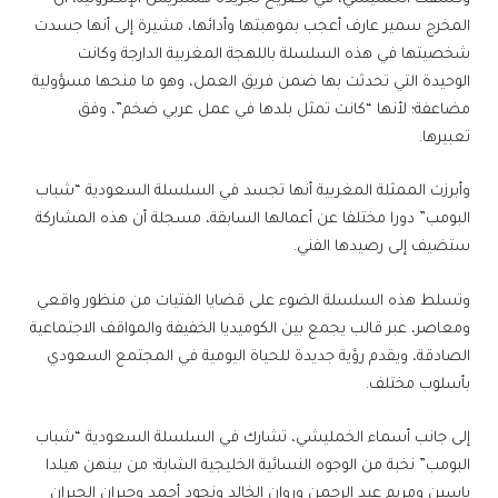
المخرج سمير عارف أعجب بموهبتها وأدائها، مشيرة إلى أنها جسدت
شخصيتها في هذه السلسلة باللهجة المغربية الدارجة وكانت
الوحيدة التي تحدثت بها ضمن فريق العمل، وهو ما منحها مسؤولية
مضاعفة؛ لأنها “كانت تمثل بلدها في عمل عربي ضخم”، وفق
تعبيرها.
وأبرزت الممثلة المغربية أنها تجسد في السلسلة السعودية “شباب
البومب” دورا مختلفا عن أعمالها السابقة، مسجلة أن هذه المشاركة
ستضيف إلى رصيدها الفني.
وتسلط هذه السلسلة الضوء على قضايا الفتيات من منظور واقعي
ومعاصر، عبر قالب يجمع بين الكوميديا الخفيفة والمواقف الاجتماعية
الصادقة، ويقدم رؤية جديدة للحياة اليومية في المجتمع السعودي
بأسلوب مختلف.
إلى جانب أسماء الخمليشي، تشارك في السلسلة السعودية “شباب
البومب” نخبة من الوجوه النسائية الخليجية الشابة؛ من بينهن هيلدا
ياسين ومريم عبد الرحمن وروان الخالد ونجود أحمد وجبران الجبران