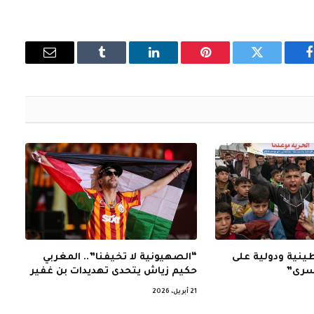
فيسبوك
تويتر
بينتيريست
لينكدإن
Tumblr
البريد
الإلكتروني
نية ودولية على
“الصهيونية لا تخيفنا”.. المغربي
أسرى”
حكيم زياش يتحدى تهديدات بن غفير
21 أبريل، 2026