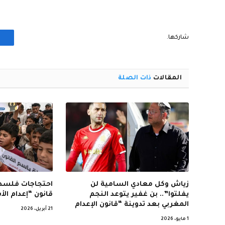
شاركها.
المقالات
ذات الصلة
زياش وكل معادي السامية لن
احتجاجات فلسطي
يفلتوا”.. بن غفير يتوعد النجم
قانون “إعدام ال
المغربي بعد تدوينة “قانون الإعدام
21 أبريل، 2026
1 مايو، 2026