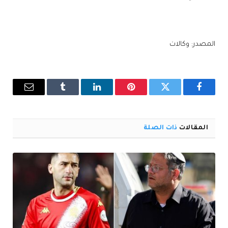
المصدر: وكالات
فيسبوك
تويتر
بينتيريست
لينكدإن
Tumblr
البريد
الإلكترو
المقالات
ذات الصلة