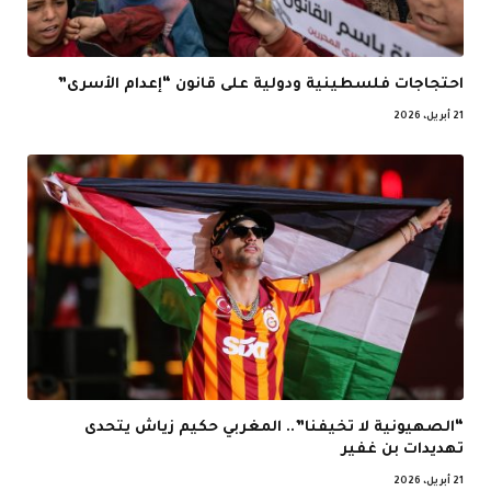
احتجاجات فلسطينية ودولية على قانون “إعدام الأسرى”
21 أبريل، 2026
“الصهيونية لا تخيفنا”.. المغربي حكيم زياش يتحدى
تهديدات بن غفير
21 أبريل، 2026