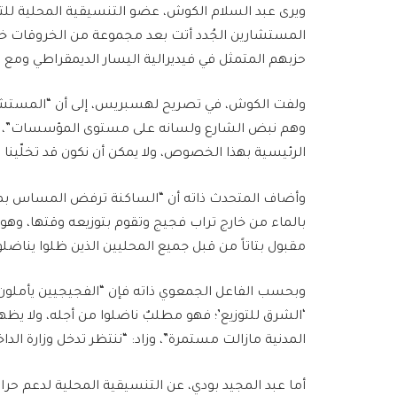
ويرى عبد السلام الكوش، عضو التنسيقية المحلية للت
المستشارين الجُدد أتت بعد مجموعة من الخروقات خلا
حزبهم المتمثل في فيديرالية اليسار الديمقراطي ومع ا
ولفت الكوش، في تصريح لهسبريس، إلى أن “المستشار
وهم نبض الشارع ولسانه على مستوى المؤسسات”، متابع
الرئيسية بهذا الخصوص، ولا يمكن أن نكون قد تخلّينا عنه
وأضاف المتحدث ذاته أن “الساكنة ترفض المساس بمياه 
بالماء من خارج تراب فجيج وتقوم بتوزيعه وقتها، وهو أم
مقبول بتاتاً من قبل جميع المحليين الذين ظلوا يناضلون منذ أزيد من 13 شه
وبحسب الفاعل الجمعوي ذاته فإن “الفجيجيين يأملو
‘الشرق للتوزيع’؛ فهو مطلبٌ ناضلوا من أجله، ولا يظه
المدنية مازالت مستمرة”، وزاد: “ننتظر تدخل وزارة الدا
أما عبد المجيد بودي، عن التنسيقية المحلية لدعم 