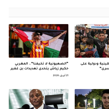
الإلكتروني
نية ودولية على
“الصهيونية لا تخيفنا”.. المغربي
أسرى”
حكيم زياش يتحدى تهديدات بن غفير
21 أبريل، 2026