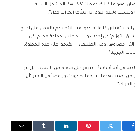
ضان، وهو ما كنا ضده منذ تفجّر هذا المشكل السنة
ليست وليدة اليوم، بل تبنّاها الحراك ككل”.
مستقيلين كانوا تعهدوا قبل انتخابهم بالعمل على إدراج
ق للتوزيع’ في إحدى دورات مجلس جماعة فجيج، في
ت التي حضروها، ومن الطبيعي أن يقدموا على هذه الخطوة،
بات الجزئية”.
دينا هي أننا أساساً لا نتوفر على ماء خاص بالشرب، بل هو
ن من نصيب هذه الشركة الجهوية”، ورافضاً في الأخير “أن
 الحراك”.
فيسبوك
تويتر
بينتيريست
لينكدإن
Tumblr
البريد