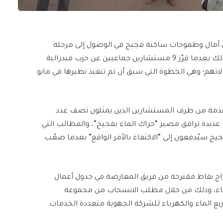
ل آمال وطموحات ساكنة فجيج في الوصول إلى مرحلة
الانسحاب من مجموعة الجماعات “الشرق للتوزيع”، وذلك بعدما قرّر 9 مستشارين جماعيين عن حزب فيدرالية
الاتهم؛ وهي الخطوة التي سبق أن تم تنفيذ نظيرها في مايو
لمقدمة من طرف المستشارين الذين يمثلون نصف عدد
 عديدة ترافق مصير “حراك الماء بفجيج”، والمطالب التي
حول ما إن كان أهل فجيج سيُدفعون إلى “الاكتفاء بالأمر الواقع” بعدما صعُب
إدراج نقاط مقترحة من فريق المعارضة في جدول أعمال
ماء، وذلك من خلال مطلب الانسحاب من مجموعة
يع الماء والكهرباء للشركة الجهوية متعددة الخدمات.