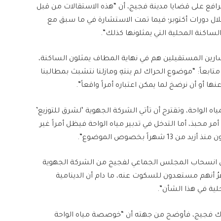
رافع على قضايا مدينة فجيج، أن “هذه الاستقالات من قبل
ل دورات أكتوبر؛ فيما تمت الاستشارة في ما سبق مع
لساكنة المحلية التي يمثلونها كذلك”.
ين المستقيلين هم في نهاية المطاف يمثلون الساكنة،
اً: “موضوع الحراك لم ينتهِ ومازلنا نتشبث بمطالبنا
ا أو أن نرضخ لما يمكن اعتباره أمراً واقعاً”.
الواحة، وتقترح أن تأتي الشركة الجهوية ‘لشرق للتوزيع’
ر محبذ، أما التدخل في تدبير مياه الواحة فيظل أمراً غير
راً بخصوص الموضوع”.
ن انسحاب المجلس الجماعي لفجيج من الشركة الجهوية
رُ أنهم مستعدون للسكوت عنه، ما دام أن الدينامية
خلية في هذا الشأن”.
حراك فجيج، فأوضح من جهته أن “خوصصة مياه الواحة