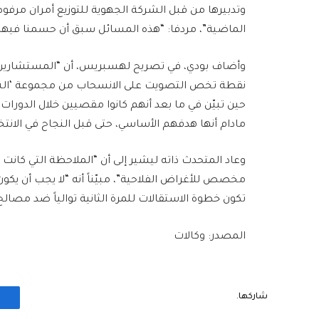
وتدبيرها من قبل الشركة الجهوية للتوزيع أمران مرفو
الماضية”، مردفا: “هذه المسائل سبق أن حسمنا فيها و
وأضاف بودي، في تصريح لهسبريس، أن “المستشارين ال
نقطة تخص التصويت على الانسحاب من مجموعة ‘الشر
حين تبيّن في ما بعد أنهم كانوا مقصيين خلال الدورا
مادام أنها هدفهم الأساسي، حتى قبل النجاح في الانتخا
وعاد المتحدث ذاته ليشير إلى أن “الملاحظة التي كانت ل
مخصص للأغراض الفلاحية”، مبيّناً أنه “لا يجب أن يكو
تكون خطوة الاستقالات للمرة الثانية توالياً ضد مصالح
المصدر: وكالات
شاركها.