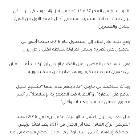
تاتالو، البالغ من العمر 37 عامًا، يُعد من أبرز روّاد موسيقى الراب في
إيران، حيث انطلقت مسيرته الفنية في أوائل العقد الأول من القرن
الحادي والعشرين.
ومع ذلك، غادر البلاد إلى إسطنبول عام 2018؛ بعدما أخفق في
الحصول على تصريح رسمي لمزاولة نشاطه الفني داخل إيران.
وفي شهر دجنبر الماضي، أعلن القضاء الإيراني أن تركيا سلّمت الفنان
إلى طهران بموجب مذكرة توقيف صادرة عن محكمة ثورية.
وبدأت محاكمته في مارس 2024 بتهم عدّة، منها “تشجيع الجيل
اليافع على الدعارة”، و”الدعاية ضد الجمهورية الإسلامية”، و”نشر
محتوى فاحش عبر فيديو كليبات وأغانٍ”.
قبل مغادرته إيران، اعتُقل تاتالو مرات عدّة، أبرزها في 2016 بتهمة
“تحريض الرأي العام”. كما أثار الجدل في 2017 بعد لقائه الرئيس
المحافظ إبراهيم رئيسي، الذي توفي في حادث تحطم مروحية في ماي