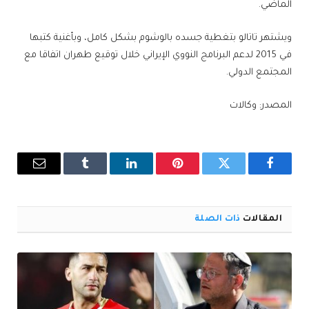
الماضي.
ويشتهر تاتالو بتغطية جسده بالوشوم بشكل كامل، وبأغنية كتبها
في 2015 لدعم البرنامج النووي الإيراني خلال توقيع طهران اتفاقا مع
المجتمع الدولي.
المصدر: وكالات
فيسبوك
تويتر
بينتيريست
لينكدإن
Tumblr
البريد
الإلكترو
المقالات
ذات الصلة