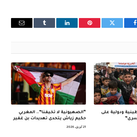
فيسبوك
تويتر
بينتيريست
لينكدإن
Tumblr
البريد
الإلكتروني
نية ودولية على
“الصهيونية لا تخيفنا”.. المغربي
أسرى”
حكيم زياش يتحدى تهديدات بن غفير
21 أبريل، 2026