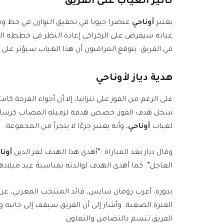
تأثير الغياب على الفريق
يعتبر
أوناحي
عنصرا حيويا في تحقيق التوازن في خط و
غيابه سيفرض على الركراكي إعادة النظر في خططه الت
في الفريق. يتوقع المراقبون أن هذا الغياب سيؤثر على د
هدية دياز لأوناحي
على الرغم من الفوز على تنزانيا، إلا أن أجواء الفرحة 
سجل هدف الفوز، خصص هدفه لزميله المصاب كرسالة دع
لغياب
أوناحي
، وأنه يعتبر جزءًا لا يتجزأ من المجموعة.
وقال دياز بعد المباراة :”أهدي هذا الهدف لعز الدين
أونا
العاجل”. كما أهدى الهدف لوالدته بمناسبة عيد ميل
بدوره، أعرب رومان سايس، قائد المنتخب المغربي، عن 
الفترة الصعبة. وأشار إلى أن الفريق سيقف إلى جانبه 
الفريق تتسم بالتضامن والتعاون.