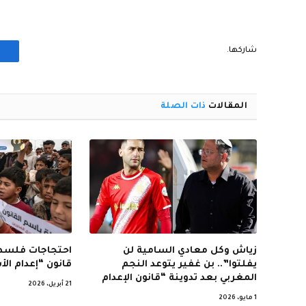
شاركها.
المقالات
ذات الصلة
زياش وكل معادي السامية لن
احتجاجات فلسطي
يفلتوا”.. بن غفير يتوعد النجم
قانون “إعدام ال
المغربي بعد تدوينة “قانون الإعدام
21 أبريل، 2026
1 مايو، 2026