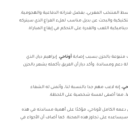
سط المنتخب المغربي، بفضل قدراته الدفاعية والهجومية.
كتيكية والبحث عن بديل مناسب لملء الفراغ الذي سيتركه
يناميكية اللعب والقدرة على التحكم في إيقاع المباراة.
كانت متبوعة بالحزن بسبب إصابة
أوناحي
. إبراهيم دياز، الذي
م ومساندة. وأكد دياز أن الفريق بأكمله يشعر بالحزن
حي
، إنه لاعب مهم جدا بالنسبة لنا، وأتمنى له الشفاء
ادها، مما أضفى لمسة شخصية على اللحظة.
دعمه الكامل لأوناحي، مؤكدًا على أهمية مساندته في هذه
وسيساعده على تجاوز هذه المحنة. كما أضاف أن الأجواء في