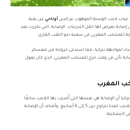
غياب لاعب الوسط الموهوب عز الدين
أوناحي
عن بقية
أفريقيا 2025، مرجعًا ذلك إلى إصابة تعرض لها خلال التدريبات. الإصابة، التي تكررت بعد
وية للمنتخب المغربي في سعيه نحو اللقب القاري.
داد لمواجهة تنزانيا، مما استدعى خروجه من معسكر
إصابة تأتي في وقت حرج للمنتخب المغربي، الذي كان يعول
خب المغرب
انيا أن الإصابة هي نفسها التي أُصيب بها اللاعب سابقًا
مع جيرونا، مضيفًا أن الأصابة ستستدعي غيابه عن الملاعب لمدة تتراوح بين 5 إلى 6 أسابيع. وأضاف أن الإصابة
ي التشكيلة.