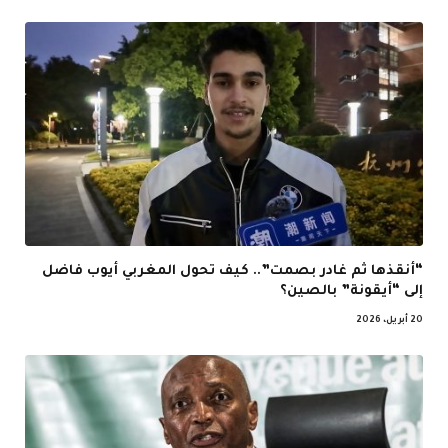
“أنقذها ثم غادر بصمت”.. كيف تحول المغربي أيوب فاضل
إلى “أيقونة” بالصين؟
20 أبريل، 2026