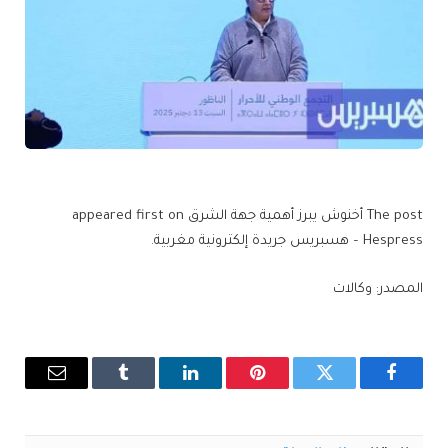
The post أخنوش يبرز أهمية جهة الشرق appeared first on
Hespress – هسبريس جريدة إلكترونية مغربية.
المصدر: وكالات
فيسبوك
تويتر
بينتيريست
لينكدإن
Tumblr
البريد
الإلكترو