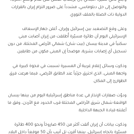
والتوصل إلى حل دبلوماسي، مشدداً على ضرور التزام إيران بالقرارات
الدولية ذات الصلة بالملف النووي.
وعلى وقع التصعيد بين إسرائيل وإيران، أعلن جهاز الإسعاف
الإسرائيلي اليوم أن طائرة مسيّرة أُطلقت من إيران أصابت مبنى
سكنياً في مدينة بيسان (بيت شان) شمالي الأرضي المحتلة، من دون
تسجيل أي إصابات بشرية، موضحاً إن المبنى مكون من طابقين.
وذكرت وسائل إعلام غربية أن المسيرة تسببت في فجوة كبيرة في
واجهة المبنى، الذي احترق جزئياً عند الطابق الأرضي، فيما هرعت فرق
الطوارئ إلى المكان.
ودوّت صفارات الإنذار في عدة مناطق إسرائيلية اليوم من بينها بيسان
الواقعة شمال شرق الأراضي المحتلة قرب الحدود مع الأردن، وفق ما
أعلنته قيادة الجبهة الداخلية.
وذكرت بيانات أن إيران ألقت أكثر من 450 صاروخاً ونحو 400 طائرة
مسيّرة باتجاه إسرائيل، بينما أقرت تل أبيب بأن 50 موقعاً داخل البلاد