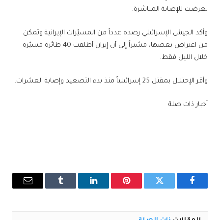
تعرضت للإصابة المباشرة.
وأكد الجيش الإسرائيلي رصده عدداً من المسيّرات الإيرانية وتمكن
من اعتراض بعضها، مشيراً إلى أن إيران أطلقت 40 طائرة مسيّرة
خلال الليل فقط.
وأقر الإحتلال بمقتل 25 إسرائيلياً منذ بدء التصعيد وإصابة العشرات.
أخبار ذات صلة
فيسبوك
تويتر
بينتيريست
لينكدإن
Tumblr
البريد
الإلكترو