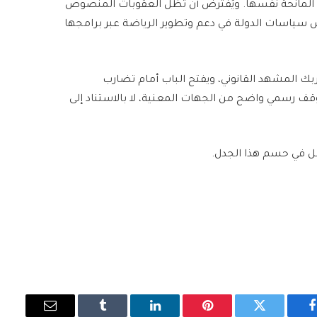
 المانحة نفسها. ويُفترض أن تظل العقوبات المنصوص
 سياسات الدولة في دعم وتطوير الرياضة عبر برامجها
ُربك المشهد القانوني، ويفتح الباب أمام تضارب
ف رسمي واضح من الجهات المعنية، لا بالاستناد إلى
يصل في حسم هذا الجدل.
فيسبوك
تويتر
بينتيريست
لينكدإن
Tumblr
البريد