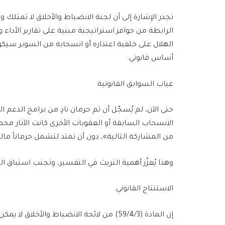
تجدر الإشارة إلى أن لجنة الانضباط والأخلاق لا تمتلك ول
الرابطة من حوافز استراتيجية مبنية على تقارير الأداء و
الهلال على خلفية اعتذاره أو انسحابه من السوبر سيكون
أساس قانوني.
غياب السوابق القانونية
حتى الآن، لم يُسجّل أن تم حرمان نادٍ من برامج الدعم 
الانسحاب السابقة أو العقوبات الأخرى كانت الآثار مح
من المشاركة التالية»، دون أن تمتد لتشمل حرماناً مالي
وهذا يُعزّز أهمية التريث في التفسير، وتجنب استباق ا
الاستنتاج القانوني.
إن المادة (59/4/3) من لائحة الانضباط والأخلاق