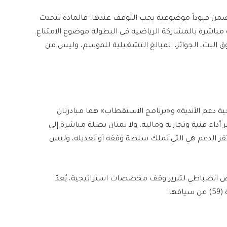
يتضمن قيوداً موضوعية يجب التوقف عندها. فالمادة تتحدث
باشرة بالمشاركة الرياضية في البطولة موضوع الامتناع.
 البث، الجوائز، المبالغ التشغيلية للموسم، وليس من
ة دعم الأندية» و«برنامج الاستقطاب» هما مبادرتان
أداء فنية وتجارية ومالية، ولا تمتان بصلة مباشرة إلى
ي تقر الدعم هي التي تملك سلطة وقفه أو تعديله، وليس
 نص انضباطي لتبرير وقف مخصصات استراتيجية، يُعدّ
ا.