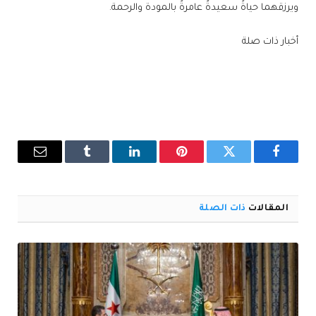
ويرزقهما حياةً سعيدةً عامرةً بالمودة والرحمة.
أخبار ذات صلة
فيسبوك
تويتر
بينتيريست
لينكدإن
Tumblr
البريد
الإلكترو
المقالات
ذات الصلة