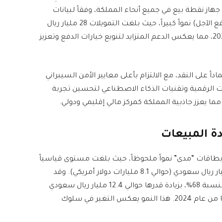
 مليار دولار أمريكي) عبر أكثر من 2.3 مليون جهاز نقطة بيع في جميع أنحاء المملكة، وفقاً لبيانات
البنك المركزي. بالإضافة إلى ذلك، شهدت خدمات (الدفع الآجل) نمواً كبيراً، حيث بلغت التمويلات 28 مليار ريال
سعودي (حوالي 7.4 مليارات دولار أمريكي) خلال عام 2025، مما يعكس الدعم المتزايد لتنويع خيارات الدفع وتعزيز
ً على النقد، مع الالتزام بأعلى معايير الأمن السيبراني
ات الرقمية وتقنيات الذكاء الاصطناعي لتحسين تجربة
 يعزز جاذبية المملكة كمركز مالي إقليمي ودولي.
ادة المبيعات
بطاقات “مدى” نمواً ملحوظاً، حيث بلغت مستوى قياسياً
غير مسبوق في شهر أكتوبر الماضي، متجاوزة 30.7 مليار ريال سعودي (حوالي 8.1 مليارات دولار أمريكي). وقد
سجلت مبيعات بطاقة “مدى” الإلكترونية نمواً سنوياً بنسبة 68%، بزيادة قدرها حوالي 12.4 مليار ريال سعودي
(حوالي 3.3 مليارات دولار أمريكي) مقارنة بالفترة نفسها من عام 2024. هذا النمو يعكس التغير في سلوك