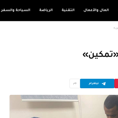
المال والأعمال
التقنية
الرياضة
السياحة والسفر
ين»
«تمكين»
تيلقرام