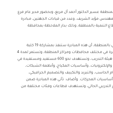
 بمنطقة عسير الدكتور أحمد آل مريع، وبحضور مدير عام فرع
 المهندس مؤيد الشريف، وعدد من قيادات الجهتين، مبادرة
التنمية بالمنطقة، وذلك بدار الملاحظة بمحافظة
وأوضح مدير عام الإدارة العامة للتدريب التقني والمهني بالمنطقة، أن هذه المبادرة ستنفذ بمشاركة 19 كلية
تقنية للبنين والبنات، و10 معاهد صناعية ثانوية منتشرة في مختلف محافظات ومراكز المنطقة، وتستمر لمدة 4
أيام، ويشارك فيها 129 متطوعاً ومتطوعة من أعضاء هيئة التدريب، وتستهدف نحو 600 مستفيد ومستفيدة في
والإلكترونيات، وأساسيات المكياج، وأنظمة الشبكات،
م الحاسب، والتبريد والتكييف والتصميم الجرافيكي،
وأساسيات المحركات. وأضاف: تأتي هذه المبادرة ضمن
عام التدريبي الحالي، وتستهدف قطاعات وفئات مختلفة من