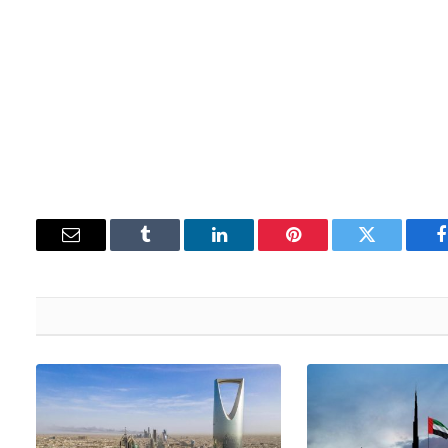
فيسبوك
تويتر
بينتيريست
لينكدإن
Tumblr
البريد
الإلكتروني