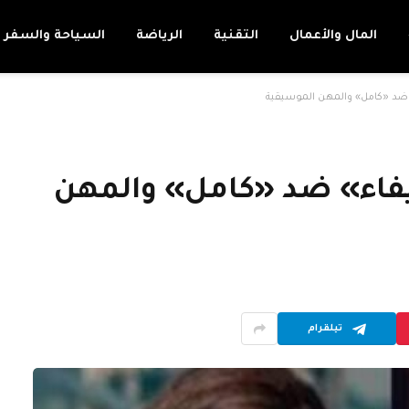
المال والأعمال
التقنية
الرياضة
السياحة والسفر
 ضد «كامل» والمهن الموسيقية
يفاء» ضد «كامل» والمهن
تيلقرام