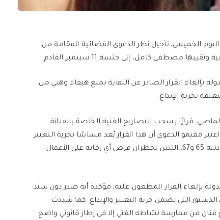
 اليوم الخميس، تأجيل نظر الدعوى القضائية المقامة من
بها مصطفى كامل، إلى جلسة 11 سبتمبر القادم.
ة بإلغاء القرار الصادر عن النقابة بمنع هيفاء وهبي من
علقة بحرية الإبداع.
لمهن الموسيقية أصدرت، في 16 مارس الماضي، قرارًا بسحب التصاريح الفنية الخاصة بالفنانة
بر مقيمو الدعوى أن هذا القرار يُعد مساسًا بحرية التعبير
والإبداع الفني التي ينص عليها الدستور المصري في مادتيه 65 و67، اللتين تحظران فرض أي رقابة على الأعمال
لة بإلغاء القرار المطعون عليه، مؤكدة أنه صدر دون سند
دستور التي تضمن حرية التعبير والإبداع. كما شددت
نع فنان من ممارسة نشاطه الفني إلا في إطار قانوني واضح