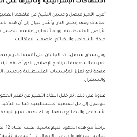
الانتهاكات الإسرائيلية وتأثيرها على ا
أعرب الأمير فيصل وحسين الشيخ عن قلقهما العميق إزا
اتفاقات وقف إطلاق النار. وأشار البيان إلى أن هذه الا
الأراضي الفلسطينية. ووفقاً لتقارير إعلامية، تتضمن هذ
حركة الأشخاص والبضائع، وتصعيد الاعتقالات.
وفي سياق متصل، أكد الجانبان على أهمية الالتزام بتن
العربية السعودية للبرنامج الإصلاحي الذي أطلقه ال
مهمة نحو تعزيز المؤسسات الفلسطينية وتحسين الحو
والاستقرار.
علاوة على ذلك، تم خلال اللقاء التعبير عن تقدير الجهو
للوصول إلى حل للقضية الفلسطينية. كما تم التأكيد 
الأشخاص والبضائع بينهما، وذلك بهدف تعزيز الوحد
تزامنا
بنيامين نتنياهو وافق على الانتقال إلى “المرحلة الثاني