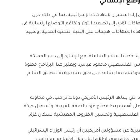
لوضع الإنساني
ء استمرار الانتهاكات الإسرائيلية، بما في ذلك خرق
نتهاكات تؤدي إلى تصعيد التوتر وتفاقم الأوضاع الإنسانية في
ه الانتهاكات هجمات على البنية التحتية المدنية، وتقييد
فيذ خطة السلام الشاملة، مع الإشارة إلى دعم المملكة
رئيس الفلسطيني محمود عباس. ويعتبر هذا البرنامج خطوة
كمة، مما يساعد على خلق بيئة مواتية لتحقيق السلام
د التي يبذلها الرئيس الأمريكي دونالد ترامب، في محاولة
على أهمية ربط قطاع غزة بالضفة الغربية، وتسهيل حركة
ة الفلسطينية وتحسين الظروف المعيشية لسكان غزة.
ً مع هذه الجهود الدبلوماسية، نقلت القناة 12 العبرية عن مسؤولين أمريكيين أن رئيس الوزراء الإسرائيلي
ة” من اتفاق وقف إطلاق النار، خلال اجتماعه مع ترامب.